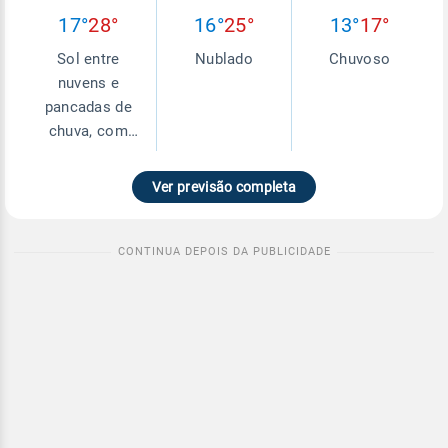
17°
28°
16°
25°
13°
17°
Sol entre
Nublado
Chuvoso
nuvens e
pancadas de
chuva, com
trovoadas
Ver previsão completa