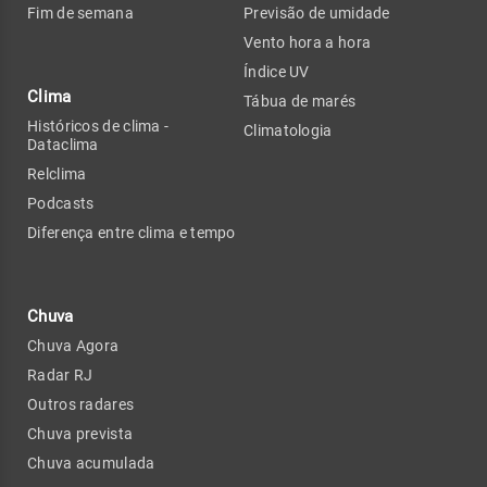
Fim de semana
Previsão de umidade
Vento hora a hora
Índice UV
Clima
Tábua de marés
Históricos de clima -
Climatologia
Dataclima
Relclima
Podcasts
Diferença entre clima e tempo
Chuva
Chuva Agora
Radar RJ
Outros radares
Chuva prevista
Chuva acumulada