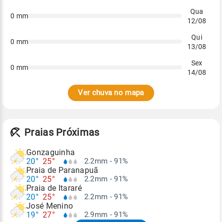
Qua
0
mm
12/08
Qui
0
mm
13/08
Sex
0
mm
14/08
Ver chuva no mapa
Praias Próximas
Gonzaguinha
20°
25°
2.2mm - 91%
Praia de Paranapuã
20°
25°
2.2mm - 91%
Praia de Itararé
20°
25°
2.2mm - 91%
José Menino
19°
27°
2.9mm - 91%