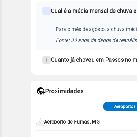
FAQ
Qual é a média mensal de chuva 
-
Perguntas
frequentes
Para o mês de agosto, a chuva méd
sobre
Fonte: 30 anos de dados de reanáli
chuva
e
Quanto já choveu em Passos no 
temperatura
Proximidades
Fonte: dados combinados de estaçõe
de Tempo e Estudos Climáticos (CP
Aeroportos
Para obter mais informações sobre 
Aeroporto de Furnas, MG