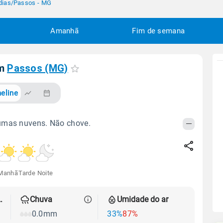
dias
/
Passos - MG
Amanhã
Fim de semana
em
Passos (MG)
eline
umas nuvens. Não chove.
Manhã
Tarde
Noite
 térmica
Chuva
Umidade do ar
0.0mm
33%
87%