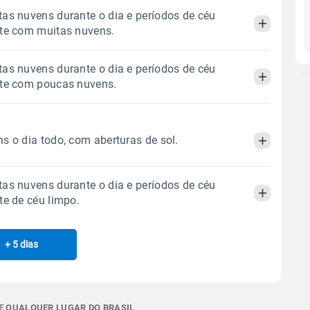
as nuvens durante o dia e períodos de céu
ite com muitas nuvens.
as nuvens durante o dia e períodos de céu
Manhã
Tarde
Noite
ite com poucas nuvens.
 térmica
Chuva
Umidade do ar
Manhã
Tarde
Noite
0.0mm
29%
77%
s o dia todo, com aberturas de sol.
Sol
Lua
o
 térmica
Chuva
Umidade do ar
06:33h às 17:50h
Minguante
as nuvens durante o dia e períodos de céu
0.0mm
29%
73%
Manhã
Tarde
Noite
te de céu limpo.
Sol
Lua
o
Gráfico
 térmica
Chuva
Umidade do ar
06:32h às 17:51h
Minguante
+ 5 dias
Manhã
Tarde
Noite
0.0mm
50%
86%
Chuva
Vento
Umidade
Sol
Lua
o
Gráfico
 térmica
Chuva
Umidade do ar
06:32h às 17:51h
Minguante
0.0mm
50%
91%
E QUALQUER LUGAR DO BRASIL