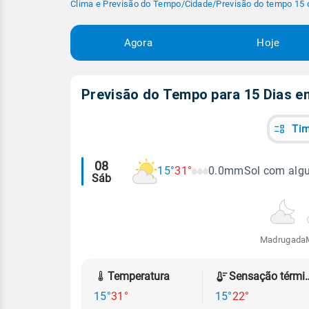
Clima e Previsão do Tempo
/
Cidade
/
Previsão do tempo 15 
Agora
Hoje
Previsão do Tempo para 15 Dias 
Tim
Alertas
08
15°
31°
0.0mm
Sol com alg
Sáb
meteorológicos
Madrugada
Temperatura
Sensação
15°
31°
15°
22°