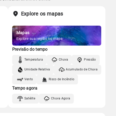
Chuva
Vento
Umidade
Sol
Lua
o
Explore os mapas
Gráfico
06:31h às 17:51h
Nova
Chuva
Vento
Umidade
Mapas
Gráfico
Explore sua região no mapa
Previsão do tempo
Chuva
Vento
Umidade
Temperatura
Chuva
Pressão
Umidade Relativa
Acumulado de Chuva
Vento
Risco de Incêndio
Tempo agora
Satélite
Chuva Agora