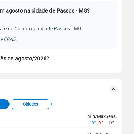
em agosto na cidade de Passos - MG?
ia é de 14 mm na cidade Passos - MG.
se ERA5.
mês de agosto/2026?
s meteorológicas e satélite do Centro de Previsão
TEC).
Cidades
os dados climáticos,
clique aqui.
Mín/Max
Sens.
19°
19°
19°