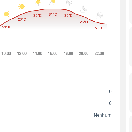
0
0
Nenhum