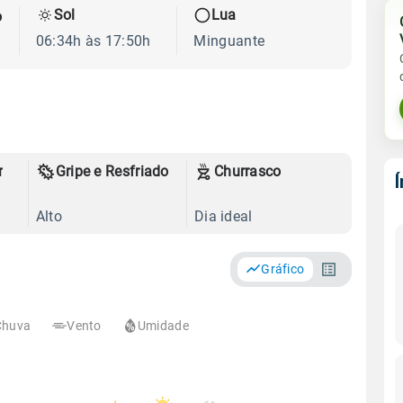
Sol
Lua
o
06:34h às 17:50h
Minguante
r
Gripe e Resfriado
Churrasco
Alto
Dia ideal
Gráfico
Chuva
Vento
Umidade