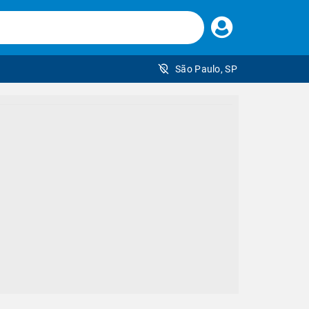
Faça
seu
login
São Paulo, SP