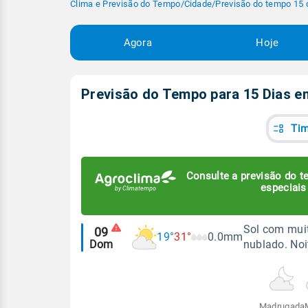
Clima e Previsão do Tempo
/
Cidade
/
Previsão do tempo 15 
Agora
Hoje
Previsão do Tempo para 15 Dias 
Tim
Consulte a previsão do te
especiais
Alertas
Sol com muit
09
19°
31°
0.0mm
Dom
nublado. No
meteorológicos
Madrugada