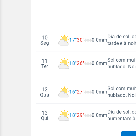
Dia de sol, 
10
17°
30°
0.0mm
Seg
tarde e à noi
Sol com muit
11
18°
26°
0.0mm
Madrugada
Ter
nublado. No
Temperatura
Sensação
Madrugada
Sol com muit
12
17°
30°
17°
23°
16°
27°
0.0mm
Qua
nublado. No
Vento
Rajada de vent
Temperatura
Sensação
SSE - 5km/h
SSE - 30km/h
Dia de sol, 
13
18°
26°
18°
22°
18°
29°
0.0mm
Madrugada
Qui
aumentam à t
Vento
Rajada de vent
E - 11km/h
Temperatura
Sensação
E - 36km/h