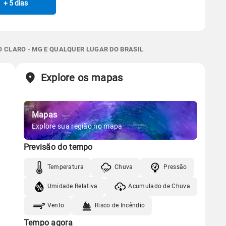
+ 5 dias
Manhã
Tarde
Noite
0.0mm
51%
90%
Chuva
Vento
Umidade
Sol
Lua
o
Gráfico
 térmica
Chuva
Umidade do ar
06:30h às 17:49h
Nova
0.0mm
44%
84%
 CLARO - MG E QUALQUER LUGAR DO BRASIL
Chuva
Vento
Umidade
Sol
Lua
o
Explore os mapas
Gráfico
06:29h às 17:49h
Nova
Chuva
Vento
Umidade
Mapas
Gráfico
Explore sua região no mapa
Previsão do tempo
Chuva
Vento
Umidade
Temperatura
Chuva
Pressão
Umidade Relativa
Acumulado de Chuva
Vento
Risco de Incêndio
Tempo agora