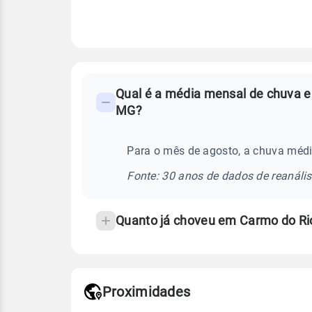
FAQ
Qual é a média mensal de chuva e
-
MG?
Perguntas
frequentes
Para o mês de agosto, a chuva médi
sobre
chuva
Fonte: 30 anos de dados de reanáli
e
temperatura
Quanto já choveu em Carmo do Ri
Proximidades
Fonte: dados combinados de estaçõe