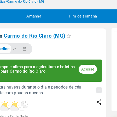
dias
/
Carmo do Rio Claro - MG
Amanhã
Fim de semana
em
Carmo do Rio Claro (MG)
eline
mpo e clima para a agricultura e boletins
Acesse
 para Carmo do Rio Claro.
as nuvens durante o dia e períodos de céu
ite com poucas nuvens.
Manhã
Tarde
Noite