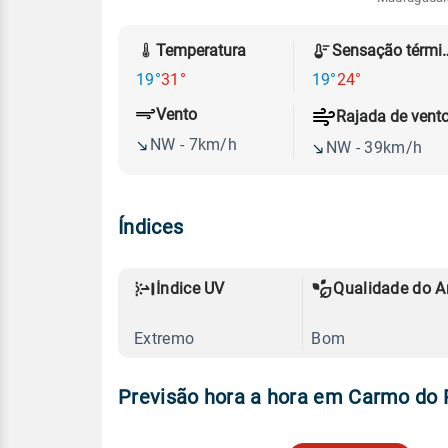
Temperatura
Sensação
19°
31°
19°
24°
Vento
Rajada de vent
NW - 7km/h
NW - 39km/h
Índices
Índice UV
Qualidade do A
Extremo
Bom
Previsão hora a hora em Carmo do R