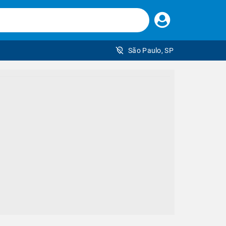
Faça
seu
login
São Paulo, SP