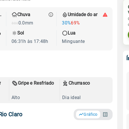
 térmica
Chuva
Umidade do ar
0.0mm
30%
69%
Sol
Lua
o
06:31h às 17:48h
Minguante
r
Gripe e Resfriado
Churrasco
Alto
Dia ideal
io Claro
Gráfico