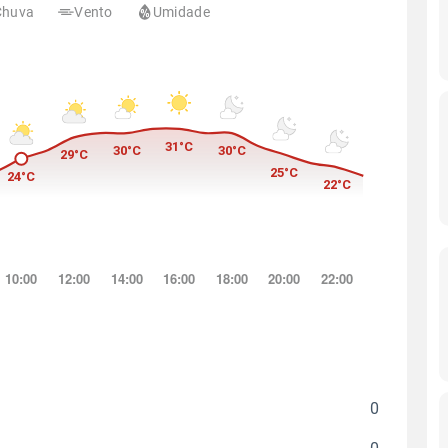
Chuva
Vento
Umidade
0