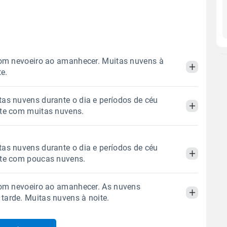
com nevoeiro ao amanhecer. Muitas nuvens à
te.
as nuvens durante o dia e períodos de céu
Manhã
Tarde
Noite
ite com muitas nuvens.
 térmica
Chuva
Umidade do ar
Manhã
Tarde
Noite
as nuvens durante o dia e períodos de céu
0.0mm
37%
74%
ite com poucas nuvens.
Sol
Lua
o
 térmica
Chuva
Umidade do ar
06:31h às 17:48h
Minguante
com nevoeiro ao amanhecer. As nuvens
0.0mm
52%
87%
Manhã
Tarde
Noite
arde. Muitas nuvens à noite.
Sol
Lua
o
Gráfico
06:30h às 17:49h
Minguante
 térmica
Chuva
Umidade do ar