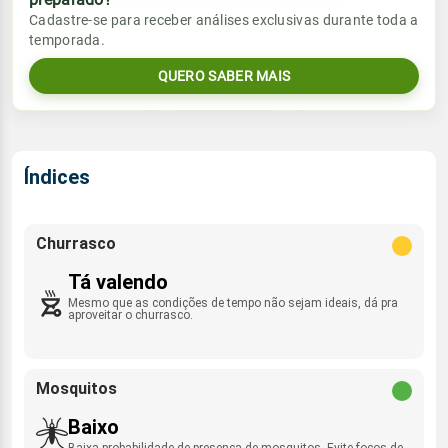
Vento
Chuva
Cadastre-se para receber análises exclusivas durante toda a
Sol
Umidade do ar
temporada.
2.5mm
SSE - 3km/h
07:06h às 18:14h
74%
97%
60% de chance
QUERO SABER MAIS
Lua
Sol
Umidade do ar
Rajada de vento
Minguante
07:05h às 18:15h
80%
100%
SSW - 43km/h
Índices
Lua
Rajada de vento
Minguante
SSE - 19km/h
Churrasco
Tá valendo
Mesmo que as condições de tempo não sejam ideais, dá pra
aproveitar o churrasco.
Mosquitos
Baixo
Baixa probabilidade de presença de mosquitos. Evite focos de