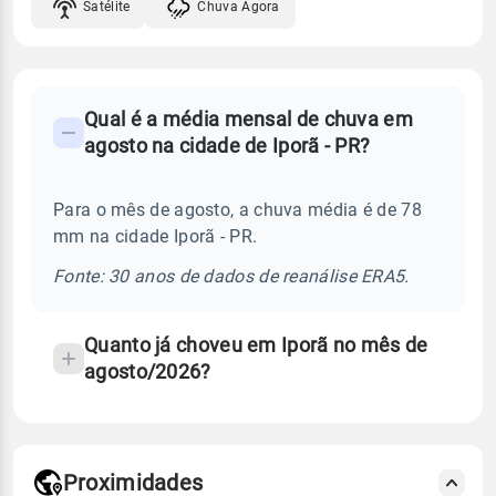
Satélite
Chuva Agora
FAQ
Qual é a média mensal de chuva em
-
agosto na cidade de Iporã - PR?
Perguntas
frequentes
Para o mês de agosto, a chuva média é de 78
sobre
mm na cidade Iporã - PR.
chuva
e
Fonte: 30 anos de dados de reanálise ERA5.
temperatura
Quanto já choveu em Iporã no mês de
agosto/2026?
Proximidades