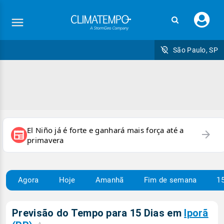
Faç
seu
logi
São Paulo, SP
El Niño já é forte e ganhará mais força até a
arrow_forward
newspaper
primavera
Agora
Hoje
Amanhã
Fim de semana
15
Previsão do Tempo para 15 Dias em
Iporã