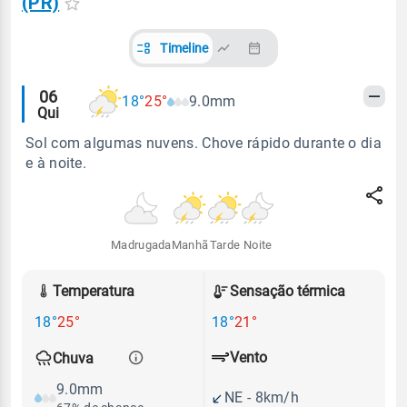
(PR)
Timeline
Alertas
06
18°
25°
9.0mm
Qui
meteorológicos
Sol com algumas nuvens. Chove rápido durante o dia
e à noite.
Madrugada
Manhã
Tarde
Noite
Temperatura
Sensação térmica
18°
25°
18°
21°
Vento
Chuva
9.0mm
NE - 8km/h