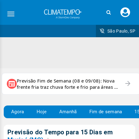
Faç
seu
logi
São Paulo, SP
Previsão Fim de Semana (08 e 09/08): Nova
arrow_forward
newspaper
frente fria traz chuva forte e frio para áreas do
país
Agora
Hoje
Amanhã
Fim de semana
15
Previsão do Tempo para 15 Dias em