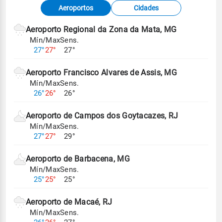
Fonte: dados combinados de estações
Aeroportos
Cidades
meteorológicas e satélite do Centro de Previsão
de Tempo e Estudos Climáticos (CPTEC).
Aeroporto Regional da Zona da Mata, MG
Mín/Max
Sens.
Para obter mais informações sobre os dados
27°
27°
27°
climáticos,
clique aqui.
Aeroporto Francisco Alvares de Assis, MG
Mín/Max
Sens.
26°
26°
26°
Aeroporto de Campos dos Goytacazes, RJ
Mín/Max
Sens.
27°
27°
29°
Aeroporto de Barbacena, MG
Mín/Max
Sens.
25°
25°
25°
Aeroporto de Macaé, RJ
Mín/Max
Sens.