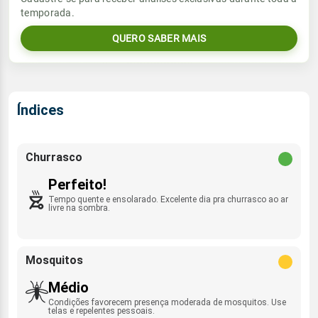
Sol
Umidade do ar
temporada.
6.7mm
E - 12km/h
06:16h às 17:33h
61%
94%
77% de chance
QUERO SABER MAIS
Lua
Sol
Umidade do ar
Rajada de vento
Minguante
06:15h às 17:33h
67%
98%
E - 38km/h
Índices
Lua
Rajada de vento
Minguante
E - 35km/h
Churrasco
Perfeito!
Tempo quente e ensolarado. Excelente dia pra churrasco ao ar
livre na sombra.
Mosquitos
Médio
Condições favorecem presença moderada de mosquitos. Use
telas e repelentes pessoais.