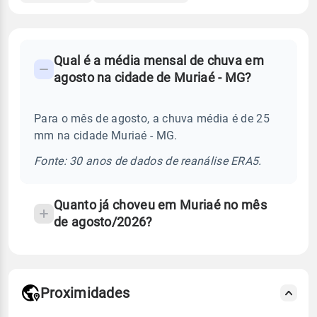
FAQ
Qual é a média mensal de chuva em
-
agosto na cidade de Muriaé - MG?
Perguntas
frequentes
Para o mês de agosto, a chuva média é de 25
sobre
mm na cidade Muriaé - MG.
chuva
e
Fonte: 30 anos de dados de reanálise ERA5.
temperatura
Quanto já choveu em Muriaé no mês
de agosto/2026?
Proximidades