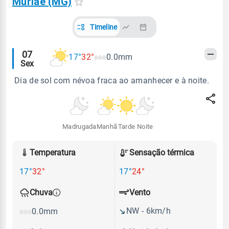
Muriaé (MG)
Timeline
Alertas
07
17°
32°
0.0mm
Sex
meteorológicos
Dia de sol com névoa fraca ao amanhecer e à noite.
Madrugada
Manhã
Tarde
Noite
Temperatura
Sensação térmica
17°
32°
17°
24°
Vento
Chuva
NW - 6km/h
0.0mm