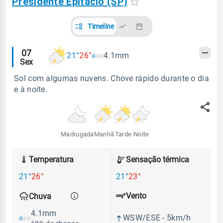
Presidente Epitácio (SP)
Timeline
Alertas
07
21°
26°
4.1mm
Sex
meteorológicos
Sol com algumas nuvens. Chove rápido durante o dia
e à noite.
Madrugada
Manhã
Tarde
Noite
Temperatura
Sensação térmica
21°
26°
21°
23°
Vento
Chuva
4.1mm
WSW/ESE - 5km/h