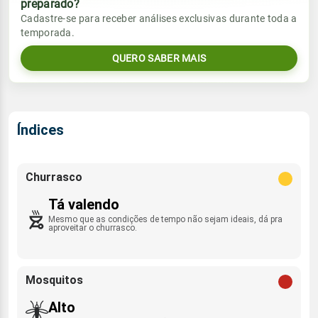
preparado?
Vento
Chuva
Cadastre-se para receber análises exclusivas durante toda a
Sol
Umidade do ar
temporada.
06:56h às 18:11h
ESE - 18km/h
0.0mm
63%
92%
QUERO SABER MAIS
Sol
Umidade do ar
Lua
Rajada de vento
06:55h às 18:12h
Minguante
53%
78%
SE - 35km/h
Lua
Índices
Rajada de vento
Minguante
ESE - 38km/h
Churrasco
Tá valendo
Mesmo que as condições de tempo não sejam ideais, dá pra
aproveitar o churrasco.
Mosquitos
Alto