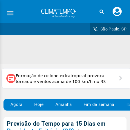
Faç
seu
logi
São Paulo, SP
Formação de ciclone extratropical provoca
arrow_forward
newspaper
tornado e ventos acima de 100 km/h no RS
Agora
Hoje
Amanhã
Fim de semana
15
Previsão do Tempo para 15 Dias em