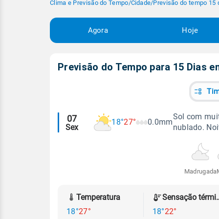
Clima e Previsão do Tempo
/
Cidade
/
Previsão do tempo 15 
Agora
Hoje
Previsão do Tempo para 15 Dias 
Tim
Alertas
Sol com muit
07
18°
27°
0.0mm
Sex
nublado. No
meteorológicos
Madrugada
Temperatura
Sensação
18°
27°
18°
22°