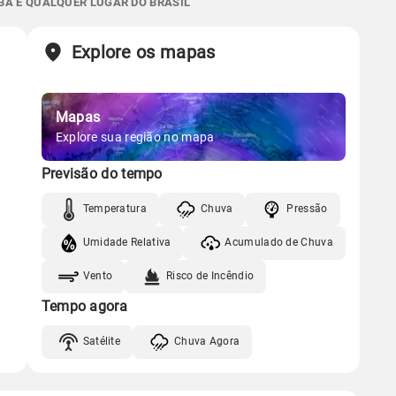
BA E QUALQUER LUGAR DO BRASIL
62%
97%
63% de chance
Chuva
Vento
Umidade
Sol
Lua
o
Explore os mapas
Gráfico
05:55h às 17:32h
Minguante
Chuva
Vento
Umidade
Mapas
Gráfico
Explore sua região no mapa
Previsão do tempo
Chuva
Vento
Umidade
Temperatura
Chuva
Pressão
Umidade Relativa
Acumulado de Chuva
Vento
Risco de Incêndio
Tempo agora
Satélite
Chuva Agora