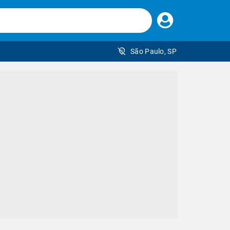
Faça
seu
login
São Paulo, SP