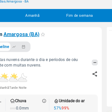
dias
/
Amargosa - BA
Amanhã
Fim de semana
em
Amargosa (BA)
eline
as nuvens durante o dia e períodos de céu
ite com muitas nuvens.
Manhã
Tarde
Noite
 térmica
Chuva
Umidade do ar
0.0mm
57%
99%