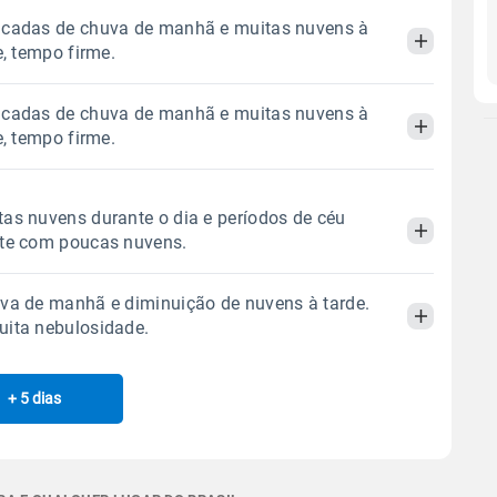
ncadas de chuva de manhã e muitas nuvens à
e, tempo firme.
ncadas de chuva de manhã e muitas nuvens à
Manhã
Tarde
Noite
e, tempo firme.
 térmica
Chuva
Umidade do ar
Manhã
Tarde
Noite
as nuvens durante o dia e períodos de céu
0.2mm
55%
98%
ite com poucas nuvens.
76% de chance
 térmica
Chuva
Umidade do ar
Sol
Lua
o
va de manhã e diminuição de nuvens à tarde.
0.3mm
05:56h às 17:32h
Minguante
62%
99%
Manhã
Tarde
Noite
uita nebulosidade.
73% de chance
Sol
Lua
o
 térmica
Chuva
Umidade do ar
Gráfico
05:55h às 17:32h
Minguante
+ 5 dias
Manhã
Tarde
Noite
0.0mm
57%
100%
Sol
Lua
o
Chuva
Vento
Umidade
 térmica
Chuva
Umidade do ar
Gráfico
05:55h às 17:32h
Minguante
1.1mm