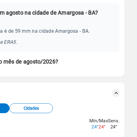
em agosto na cidade de Amargosa - BA?
ia é de 59 mm na cidade Amargosa - BA.
se ERA5.
o mês de agosto/2026?
s meteorológicas e satélite do Centro de Previsão
TEC).
Cidades
os dados climáticos,
clique aqui.
Mín/Max
Sens.
24°
24°
24°