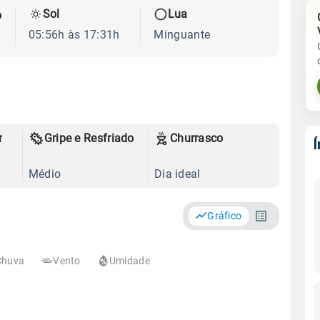
Sol
Lua
o
05:56h às 17:31h
Minguante
r
Gripe e Resfriado
Churrasco
Médio
Dia ideal
Gráfico
Chuva
Vento
Umidade