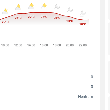
0
0
Nenhum