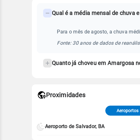
FAQ
Qual é a média mensal de chuva 
-
Perguntas
frequentes
Para o mês de agosto, a chuva méd
sobre
Fonte: 30 anos de dados de reanáli
chuva
e
Quanto já choveu em Amargosa n
temperatura
Proximidades
Fonte: dados combinados de estaçõe
de Tempo e Estudos Climáticos (CP
Aeroportos
Para obter mais informações sobre 
Aeroporto de Salvador, BA