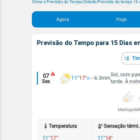
Clima e Previsão do Tempo
/
Cidade
/
Previsão do tempo 15 
Agora
Hoje
Previsão do Tempo para 15 Dias 
Tim
Alertas
Sol, com pa
07
11°
17°
6.3mm
Sex
tarde. À noit
meteorológicos
Madrugada
Temperatura
Sensação
11°
17°
11°
14°