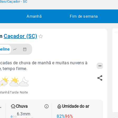
dias
/
Caçador - SC
Amanhã
Fim de semana
em
Caçador (SC)
eline
ncadas de chuva de manhã e muitas nuvens à
e, tempo firme.
Manhã
Tarde
Noite
 térmica
Chuva
Umidade do ar
6.3mm
82%
96%