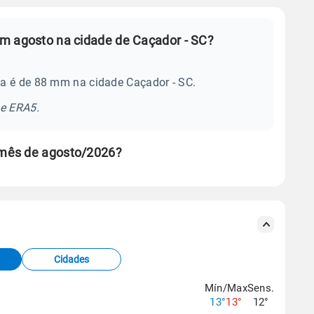
m agosto na cidade de Caçador - SC?
a é de 88 mm na cidade Caçador - SC.
se ERA5.
 mês de agosto/2026?
s meteorológicas e satélite do Centro de Previsão
TEC).
Cidades
os dados climáticos,
clique aqui.
Mín/Max
Sens.
13°
13°
12°