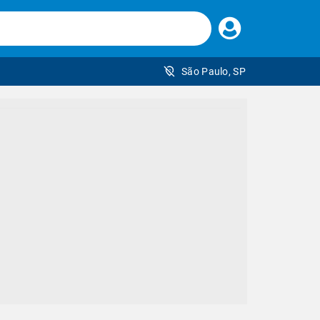
Faça
seu
login
São Paulo, SP