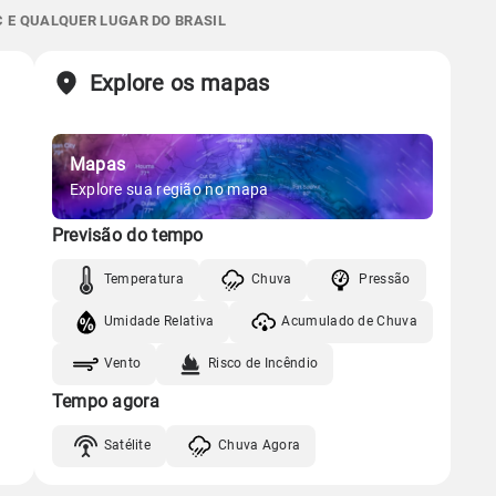
Gráfico
13.0mm
C E QUALQUER LUGAR DO BRASIL
06:58h às 18:00h
Minguante
89%
100%
80% de chance
Chuva
Vento
Umidade
Sol
Lua
o
Explore os mapas
Gráfico
06:57h às 18:01h
Minguante
Mapas
Chuva
Vento
Umidade
Gráfico
Explore sua região no mapa
Previsão do tempo
Chuva
Vento
Umidade
Temperatura
Chuva
Pressão
Umidade Relativa
Acumulado de Chuva
Vento
Risco de Incêndio
Tempo agora
Satélite
Chuva Agora