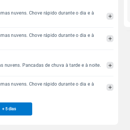
mas nuvens. Chove rápido durante o dia e à
mas nuvens. Chove rápido durante o dia e à
Manhã
Tarde
Noite
 térmica
Chuva
Umidade do ar
Manhã
Tarde
Noite
5.6mm
s nuvens. Pancadas de chuva à tarde e à noite.
78%
97%
89% de chance
 térmica
Chuva
Umidade do ar
Sol
Lua
o
mas nuvens. Chove rápido durante o dia e à
6.2mm
07:00h às 17:59h
Minguante
92%
100%
Manhã
Tarde
Noite
93% de chance
Sol
Lua
o
 térmica
Chuva
Umidade do ar
Gráfico
+ 5 dias
06:59h às 18:00h
Minguante
Manhã
Tarde
Noite
7.8mm
91%
100%
87% de chance
 térmica
Chuva
Umidade do ar
Chuva
Vento
Umidade
Sol
Lua
o