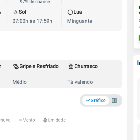
97% de chance
Sol
Lua
o
07:00h às 17:59h
Minguante
r
Gripe e Resfriado
Churrasco
Médio
Tá valendo
Gráfico
Chuva
Vento
Umidade