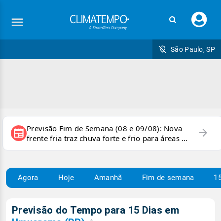
Faç
seu
logi
São Paulo, SP
Previsão Fim de Semana (08 e 09/08): Nova
arrow_forward
newspaper
frente fria traz chuva forte e frio para áreas do
país
Agora
Hoje
Amanhã
Fim de semana
15
Previsão do Tempo para 15 Dias em