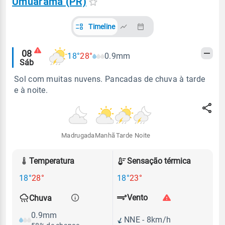
Umuarama (PR)
Timeline
Alertas
08
18°
28°
0.9mm
Sáb
meteorológicos
Sol com muitas nuvens. Pancadas de chuva à tarde
e à noite.
Madrugada
Manhã
Tarde
Noite
Temperatura
Sensação térmica
18°
28°
18°
23°
Vento
Chuva
0.9mm
NNE - 8km/h