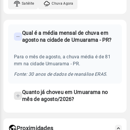
Satélite
Chuva Agora
FAQ
Qual é a média mensal de chuva em
-
agosto na cidade de Umuarama - PR?
Perguntas
frequentes
Para o mês de agosto, a chuva média é de 81
sobre
mm na cidade Umuarama - PR.
chuva
e
Fonte: 30 anos de dados de reanálise ERA5.
temperatura
Quanto já choveu em Umuarama no
mês de agosto/2026?
Proximidades