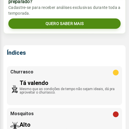
preparado?
Vento
Chuva
Cadastre-se para receber análises exclusivas durante toda a
Sol
Umidade do ar
temporada.
ENE - 15km/h
0.0mm
07:03h às 18:14h
69%
95%
QUERO SABER MAIS
Sol
Umidade do ar
Lua
Rajada de vento
07:02h às 18:14h
66%
85%
Minguante
ENE - 33km/h
Lua
Índices
Rajada de vento
Nova
ENE - 38km/h
Churrasco
Tá valendo
Mesmo que as condições de tempo não sejam ideais, dá pra
aproveitar o churrasco.
Mosquitos
Alto