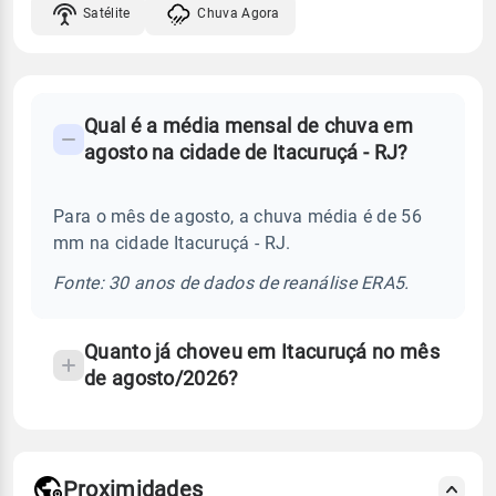
Satélite
Chuva Agora
FAQ
Qual é a média mensal de chuva em
-
agosto na cidade de Itacuruçá - RJ?
Perguntas
frequentes
Para o mês de agosto, a chuva média é de 56
sobre
mm na cidade Itacuruçá - RJ.
chuva
e
Fonte: 30 anos de dados de reanálise ERA5.
temperatura
Quanto já choveu em Itacuruçá no mês
de agosto/2026?
Proximidades