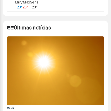
Mín/Max
Sens.
23°
23°
23°
Últimas notícias
Calor