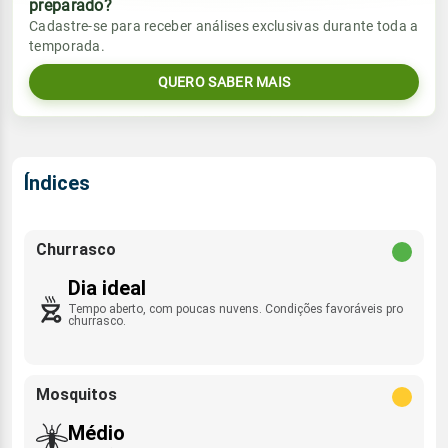
preparado?
Vento
Chuva
Cadastre-se para receber análises exclusivas durante toda a
Sol
Umidade do ar
NE/ENE/NNE/E -
temporada.
0.0mm
6km/h
06:24h às 17:37h
87%
94%
QUERO SABER MAIS
Sol
Umidade do ar
Lua
Rajada de vento
06:23h às 17:38h
72%
97%
Minguante
ESE - 23km/h
Lua
Rajada de vento
Índices
Nova
NE/ENE/NNE/E -
23km/h
Churrasco
Dia ideal
Tempo aberto, com poucas nuvens. Condições favoráveis pro
churrasco.
Mosquitos
Médio