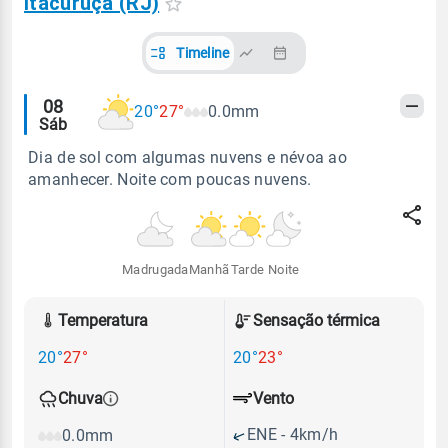
Itacuruçá (RJ)
Timeline
Alertas
08
20°
27°
0.0mm
Sáb
meteorológicos
Dia de sol com algumas nuvens e névoa ao
amanhecer. Noite com poucas nuvens.
Madrugada
Manhã
Tarde
Noite
Temperatura
Sensação térmica
20°
27°
20°
23°
Vento
Chuva
ENE - 4km/h
0.0mm