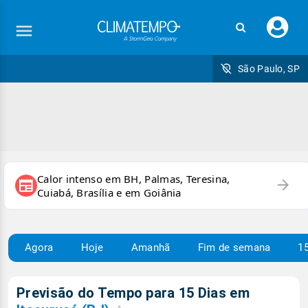
Faç
seu
logi
São Paulo, SP
Calor intenso em BH, Palmas, Teresina,
arrow_forward
newspaper
Cuiabá, Brasília e em Goiânia
Agora
Hoje
Amanhã
Fim de semana
15
Previsão do Tempo para 15 Dias em