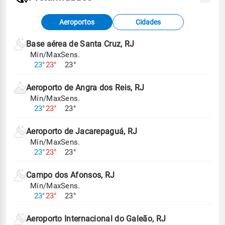
Fonte: dados combinados de estações
Aeroportos
Cidades
meteorológicas e satélite do Centro de Previsão
de Tempo e Estudos Climáticos (CPTEC).
Base aérea de Santa Cruz, RJ
Mín/Max
Sens.
Para obter mais informações sobre os dados
23°
23°
23°
climáticos,
clique aqui.
Aeroporto de Angra dos Reis, RJ
Mín/Max
Sens.
23°
23°
23°
Aeroporto de Jacarepaguá, RJ
Mín/Max
Sens.
23°
23°
23°
Campo dos Afonsos, RJ
Mín/Max
Sens.
23°
23°
23°
Aeroporto Internacional do Galeão, RJ