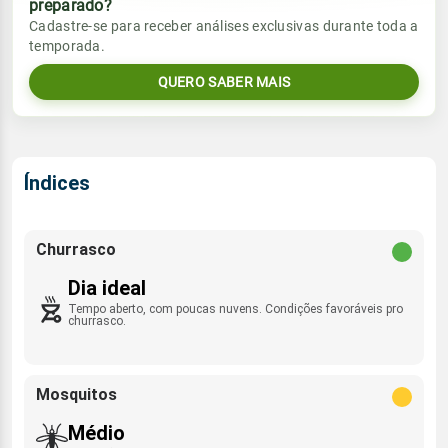
preparado?
Vento
Chuva
Cadastre-se para receber análises exclusivas durante toda a
Sol
Umidade do ar
temporada.
06:21h às 17:53h
E - 13km/h
0.0mm
33%
63%
QUERO SABER MAIS
Sol
Umidade do ar
Lua
Rajada de vento
06:21h às 17:54h
Minguante
37%
85%
E - 44km/h
Lua
Índices
Rajada de vento
Nova
E - 39km/h
Churrasco
Dia ideal
Tempo aberto, com poucas nuvens. Condições favoráveis pro
churrasco.
Mosquitos
Médio