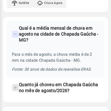
Satélite
Chuva Agora
FAQ
Qual é a média mensal de chuva em
-
agosto na cidade de Chapada Gaúcha -
Perguntas
MG?
frequentes
sobre
Para o mês de agosto, a chuva média é de 2
chuva
mm na cidade Chapada Gaúcha - MG.
e
temperatura
Fonte: 30 anos de dados de reanálise ERA5.
Quanto já choveu em Chapada Gaúcha
no mês de agosto/2026?