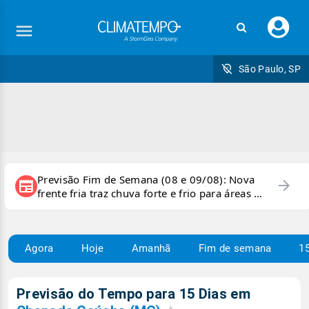
Faç
seu
logi
São Paulo, SP
Previsão Fim de Semana (08 e 09/08): Nova
arrow_forward
newspaper
frente fria traz chuva forte e frio para áreas do
país
Agora
Hoje
Amanhã
Fim de semana
15
Previsão do Tempo para 15 Dias em