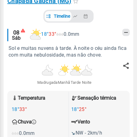
Chapada Gaúcha (MG)
Timeline
Alertas
08
18°
33°
0.0mm
Sáb
meteorológicos
Sol e muitas nuvens à tarde. À noite o céu ainda fica
com muita nebulosidade, mas não chove.
Madrugada
Manhã
Tarde
Noite
Temperatura
Sensação térmica
18°
33°
18°
25°
Vento
Chuva
NW - 2km/h
0.0mm