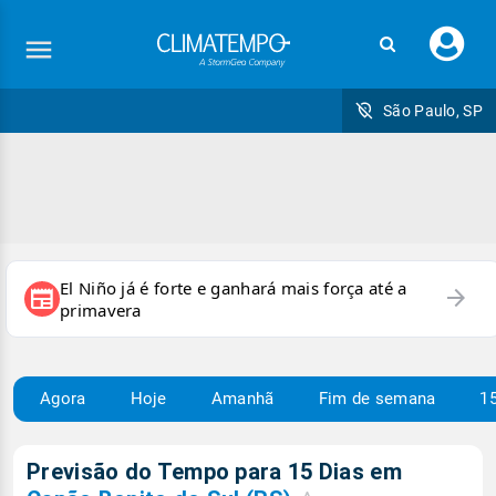
Faç
seu
logi
São Paulo, SP
El Niño já é forte e ganhará mais força até a
arrow_forward
newspaper
primavera
Agora
Hoje
Amanhã
Fim de semana
15
Previsão do Tempo para 15 Dias em