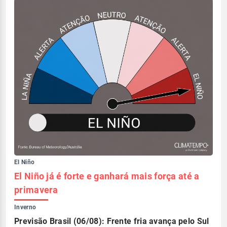
El Niño
El Niño já é forte e ganhará mais força até a
primavera
Inverno
Previsão Brasil (06/08): Frente fria avança pelo Sul