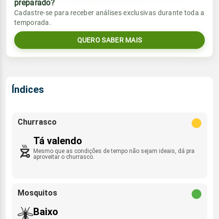
preparado?
Vento
Chuva
Cadastre-se para receber análises exclusivas durante toda a
Sol
Umidade do ar
temporada.
SE - 14km/h
0.0mm
07:02h às 17:59h
54%
80%
QUERO SABER MAIS
Sol
Umidade do ar
Lua
Rajada de vento
07:02h às 18:00h
57%
78%
Minguante
SSE - 32km/h
Lua
Índices
Rajada de vento
Minguante
SE - 31km/h
Churrasco
Tá valendo
Mesmo que as condições de tempo não sejam ideais, dá pra
aproveitar o churrasco.
Mosquitos
Baixo