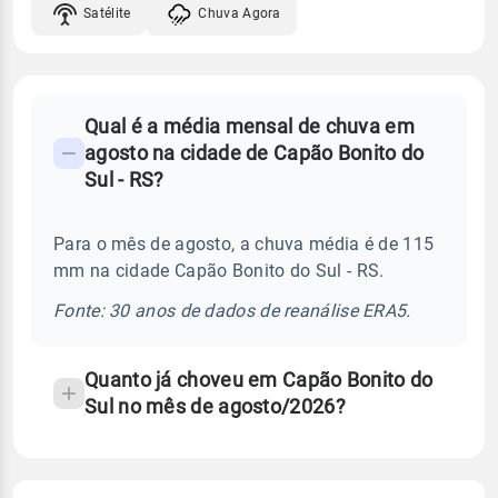
Satélite
Chuva Agora
FAQ
Qual é a média mensal de chuva em
-
agosto na cidade de Capão Bonito do
Perguntas
Sul - RS?
frequentes
sobre
Para o mês de agosto, a chuva média é de 115
chuva
mm na cidade Capão Bonito do Sul - RS.
e
temperatura
Fonte: 30 anos de dados de reanálise ERA5.
Quanto já choveu em Capão Bonito do
Sul no mês de agosto/2026?