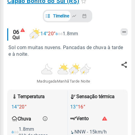
Capão Bonito do Sul (RS)
Timeline
Alertas
06
14°
20°
1.8mm
Qui
meteorológicos
Sol com muitas nuvens. Pancadas de chuva à tarde
e à noite.
Madrugada
Manhã
Tarde
Noite
Temperatura
Sensação térmica
14°
20°
13°
16°
Vento
Chuva
1.8mm
NNW - 15km/h