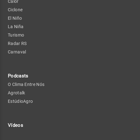
Calor
Ciclone
El Niño
La Niña
Turismo
Radar RS
Carnaval
Podcasts
O Clima Entre Nós
Agrotalk
EstúdioAgro
Vídeos