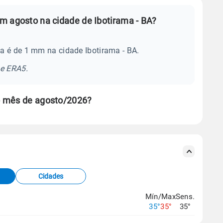
m agosto na cidade de Ibotirama - BA?
a é de 1 mm na cidade Ibotirama - BA.
se ERA5.
o mês de agosto/2026?
s meteorológicas e satélite do Centro de Previsão
TEC).
Cidades
os dados climáticos,
clique aqui.
Mín/Max
Sens.
35°
35°
35°