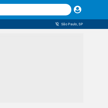
Faça
seu
login
São Paulo, SP