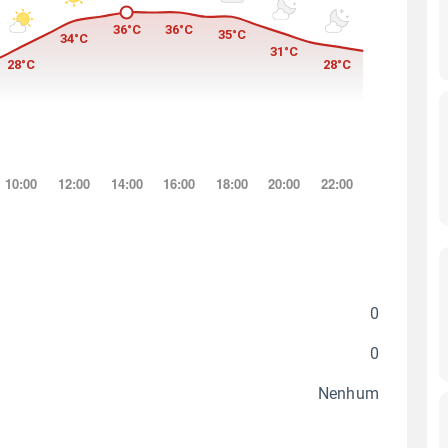
0
0
Nenhum