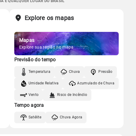
BA E QUALQUER LUGAR DO BRASIL
Chuva
Vento
Umidade
Sol
Lua
o
Explore os mapas
Gráfico
06:08h às 17:48h
Nova
Chuva
Vento
Umidade
Mapas
Gráfico
Explore sua região no mapa
Previsão do tempo
Chuva
Vento
Umidade
Temperatura
Chuva
Pressão
Umidade Relativa
Acumulado de Chuva
Vento
Risco de Incêndio
Tempo agora
Satélite
Chuva Agora