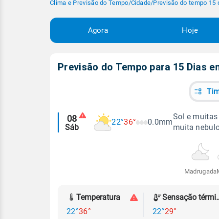
Clima e Previsão do Tempo
/
Cidade
/
Previsão do tempo 15 
Agora
Hoje
Previsão do Tempo para 15 Dias 
Tim
Alertas
Sol e muitas
08
22°
36°
0.0mm
Sáb
muita nebul
meteorológicos
Madrugada
Temperatura
Sensação
22°
36°
22°
29°