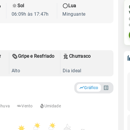
Sol
Lua
o
06:09h às 17:47h
Minguante
r
Gripe e Resfriado
Churrasco
Alto
Dia ideal
Gráfico
Chuva
Vento
Umidade