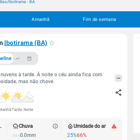
dias
/
Ibotirama - BA
Amanhã
Fim de semana
em
Ibotirama (BA)
eline
 nuvens à tarde. À noite o céu ainda fica com
osidade, mas não chove.
Manhã
Tarde
Noite
 térmica
Chuva
Umidade do ar
0.0mm
25%
66%