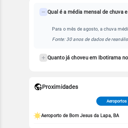
FAQ
Qual é a média mensal de chuva e
-
Perguntas
frequentes
Para o mês de agosto, a chuva médi
sobre
Fonte: 30 anos de dados de reanáli
chuva
e
Quanto já choveu em Ibotirama n
temperatura
Proximidades
Fonte: dados combinados de estaçõe
de Tempo e Estudos Climáticos (CP
Aeroportos
Para obter mais informações sobre 
Aeroporto de Bom Jesus da Lapa, BA