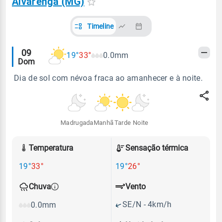
Alvarenga (MG)
Timeline
Alertas
09
19°
33°
0.0mm
Dom
meteorológicos
Dia de sol com névoa fraca ao amanhecer e à noite.
Madrugada
Manhã
Tarde
Noite
Temperatura
Sensação térmica
19°
33°
19°
26°
Vento
Chuva
SE/N - 4km/h
0.0mm