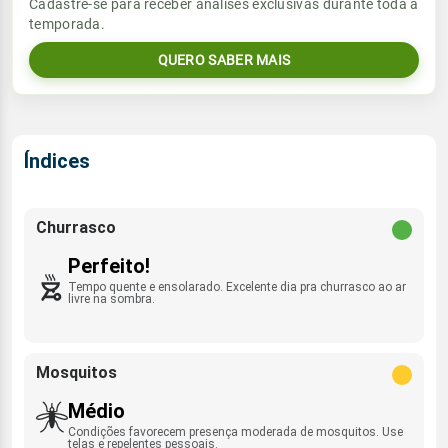
Vento
Chuva
Cadastre-se para receber análises exclusivas durante toda a
Sol
Umidade do ar
temporada.
06:10h às 17:33h
NNW - 3km/h
0.0mm
58%
82%
QUERO SABER MAIS
Sol
Umidade do ar
Lua
Rajada de vento
06:10h às 17:34h
Nova
48%
99%
ESE - 32km/h
Lua
Índices
Rajada de vento
Nova
NNW - 22km/h
Churrasco
Perfeito!
Tempo quente e ensolarado. Excelente dia pra churrasco ao ar
livre na sombra.
Mosquitos
Médio
Condições favorecem presença moderada de mosquitos. Use
telas e repelentes pessoais.