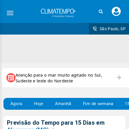
Faç
seu
logi
São Paulo, SP
Atenção para o mar muito agitado no Sul,
arrow_forward
newspaper
Sudeste e leste do Nordeste
Agora
Hoje
Amanhã
Fim de semana
15
Previsão do Tempo para 15 Dias em