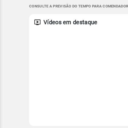
NNE - 7km/h
NNE - 30km/h
18°
36°
18°
27°
CONSULTE A PREVISÃO DO TEMPO PARA COMENDADOR 
Temperatura
Vento
Rajada de vent
Vídeos em destaque
NE - 5km/h
NE - 20km/h
Temperatura
Temperatura