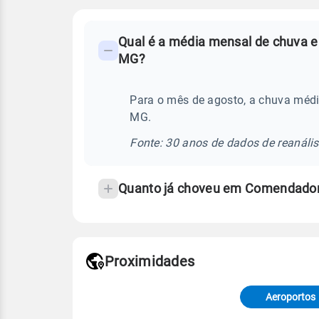
FAQ
Qual é a média mensal de chuva 
-
MG?
Perguntas
frequentes
Para o mês de agosto, a chuva mé
sobre
MG.
chuva
e
Fonte: 30 anos de dados de reanáli
temperatura
Quanto já choveu em Comendado
Proximidades
Fonte: dados combinados de estaçõe
de Tempo e Estudos Climáticos (CP
Aeroportos
Para obter mais informações sobre 