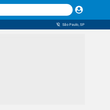
Faça
seu
login
São Paulo, SP