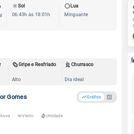
Sol
Lua
o
06:43h às 18:01h
Minguante
W
r
Gripe e Resfriado
Churrasco
Alto
Dia ideal
dor Gomes
Gráfico
Chuva
Vento
Umidade