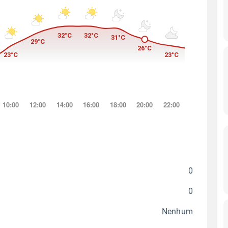
0
0
Nenhum