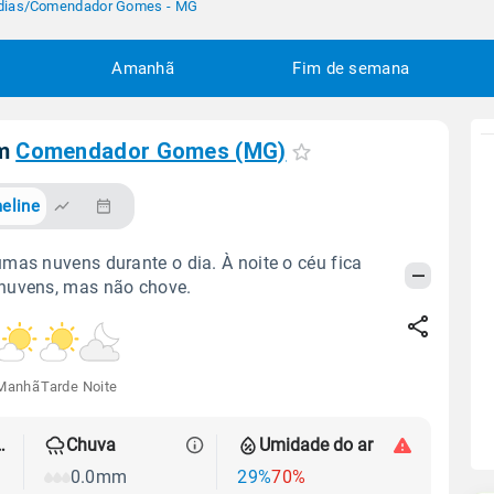
dias
/
Comendador Gomes - MG
Amanhã
Fim de semana
em
Comendador Gomes (MG)
eline
mas nuvens durante o dia. À noite o céu fica
nuvens, mas não chove.
Manhã
Tarde
Noite
 térmica
Chuva
Umidade do ar
0.0mm
29%
70%