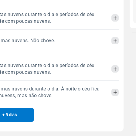
as nuvens durante o dia e períodos de céu
ite com poucas nuvens.
umas nuvens. Não chove.
Manhã
Tarde
Noite
 térmica
Chuva
Umidade do ar
Manhã
Tarde
Noite
as nuvens durante o dia e períodos de céu
0.0mm
25%
53%
ite com poucas nuvens.
Sol
Lua
o
 térmica
Chuva
Umidade do ar
06:43h às 18:01h
Minguante
mas nuvens durante o dia. À noite o céu fica
0.0mm
25%
61%
Manhã
Tarde
Noite
nuvens, mas não chove.
Sol
Lua
o
Gráfico
06:42h às 18:01h
Minguante
 térmica
Chuva
Umidade do ar
+ 5 dias
Manhã
Tarde
Noite
0.0mm
21%
49%
Chuva
Vento
Umidade
Sol
Lua
o
Gráfico
 térmica
Chuva
Umidade do ar