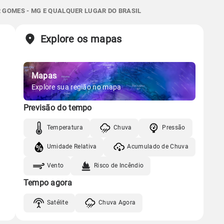
06:42h às 18:01h
Minguante
0.0mm
21%
55%
GOMES - MG E QUALQUER LUGAR DO BRASIL
Chuva
Vento
Umidade
Sol
Lua
o
Explore os mapas
Gráfico
06:41h às 18:02h
Minguante
Chuva
Vento
Umidade
Mapas
Gráfico
Explore sua região no mapa
Previsão do tempo
Chuva
Vento
Umidade
Temperatura
Chuva
Pressão
Umidade Relativa
Acumulado de Chuva
Vento
Risco de Incêndio
Tempo agora
Satélite
Chuva Agora