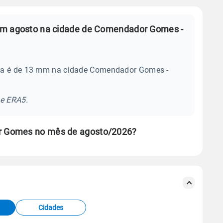
em agosto na cidade de Comendador Gomes -
dia é de 13 mm na cidade Comendador Gomes -
se ERA5.
r Gomes no mês de agosto/2026?
s meteorológicas e satélite do Centro de Previsão
TEC).
Cidades
os dados climáticos,
clique aqui.