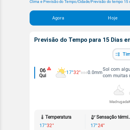
Clima e Previsão do Tempo
/
Cidade
/
Previsão do tempo 15 
Agora
Hoje
Previsão do Tempo para 15 Dias 
Tim
Alertas
Sol com algu
06
17°
32°
0.0mm
Qui
com muitas 
meteorológicos
Madrugada
Temperatura
Sensação
17°
32°
17°
24°