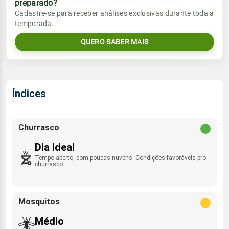
preparado?
Vento
Chuva
Cadastre-se para receber análises exclusivas durante toda a
Sol
Umidade do ar
temporada.
06:16h às 17:47h
E - 11km/h
0.0mm
39%
88%
QUERO SABER MAIS
Sol
Umidade do ar
Lua
Rajada de vento
06:16h às 17:48h
Nova
36%
83%
E - 46km/h
Lua
Índices
Rajada de vento
Nova
E - 42km/h
Churrasco
Dia ideal
Tempo aberto, com poucas nuvens. Condições favoráveis pro
churrasco.
Mosquitos
Médio