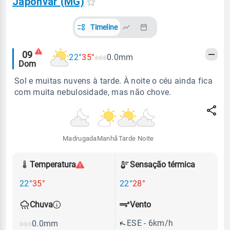
Japonvar (MG)
Timeline
Alertas
09
22°
35°
0.0mm
Dom
meteorológicos
Sol e muitas nuvens à tarde. À noite o céu ainda fica
com muita nebulosidade, mas não chove.
Madrugada
Manhã
Tarde
Noite
Temperatura
Sensação térmica
22°
35°
22°
28°
Vento
Chuva
ESE - 6km/h
0.0mm