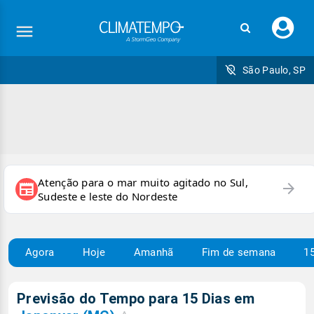
Faç
seu
logi
São Paulo, SP
Atenção para o mar muito agitado no Sul,
arrow_forward
newspaper
Sudeste e leste do Nordeste
Agora
Hoje
Amanhã
Fim de semana
15
Previsão do Tempo para 15 Dias em