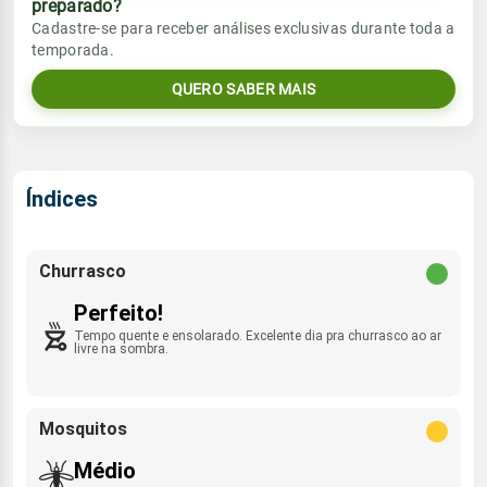
preparado?
Vento
Chuva
Cadastre-se para receber análises exclusivas durante toda a
Sol
Umidade do ar
temporada.
2.2mm
06:13h às 17:33h
S - 5km/h
66%
99%
56% de chance
QUERO SABER MAIS
Lua
Rajada de vento
Sol
Umidade do ar
Minguante
06:13h às 17:34h
68%
100%
SSE - 48km/h
Índices
Lua
Rajada de vento
Nova
S - 39km/h
Churrasco
Perfeito!
Tempo quente e ensolarado. Excelente dia pra churrasco ao ar
livre na sombra.
Mosquitos
Médio