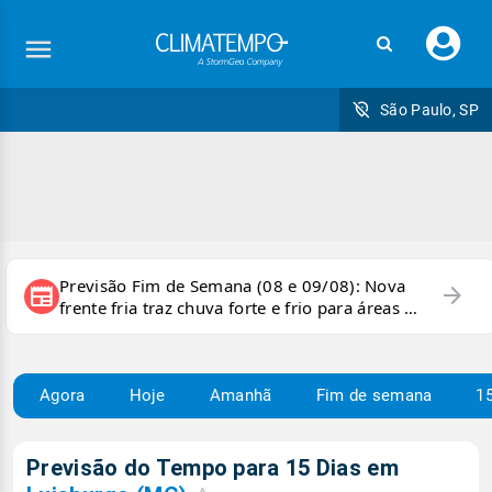
Faç
seu
logi
São Paulo, SP
Previsão Fim de Semana (08 e 09/08): Nova
arrow_forward
newspaper
frente fria traz chuva forte e frio para áreas do
país
Agora
Hoje
Amanhã
Fim de semana
15
Previsão do Tempo para 15 Dias em