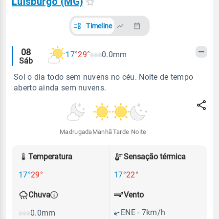
Luisburgo (MG)
Timeline
Alertas
08
17°
29°
0.0mm
Sáb
meteorológicos
Sol o dia todo sem nuvens no céu. Noite de tempo
aberto ainda sem nuvens.
Madrugada
Manhã
Tarde
Noite
Temperatura
Sensação térmica
17°
29°
17°
22°
Vento
Chuva
ENE - 7km/h
0.0mm