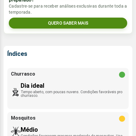
Vento
Chuva
Cadastre-se para receber análises exclusivas durante toda a
Sol
Umidade do ar
temporada.
06:10h às 17:35h
ESE/E - 6km/h
0.0mm
36%
93%
QUERO SABER MAIS
Sol
Umidade do ar
Lua
Rajada de vento
06:10h às 17:35h
Minguante
35%
93%
ENE - 27km/h
Lua
Índices
Rajada de vento
Minguante
ESE/E - 32km/h
Churrasco
Dia ideal
Tempo aberto, com poucas nuvens. Condições favoráveis pro
churrasco.
Mosquitos
Médio
Condições favorecem presença moderada de mosquitos. Use