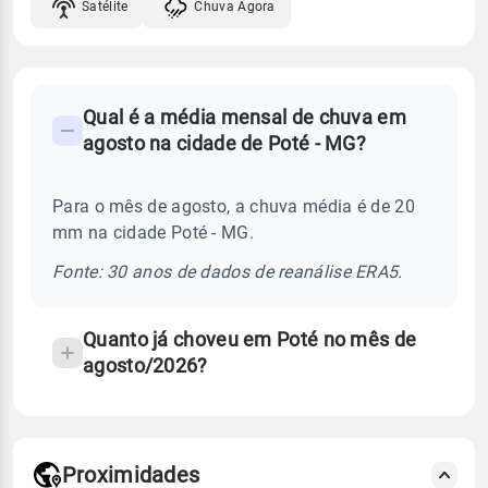
Satélite
Chuva Agora
FAQ
Qual é a média mensal de chuva em
-
agosto na cidade de Poté - MG?
Perguntas
frequentes
Para o mês de agosto, a chuva média é de 20
sobre
mm na cidade Poté - MG.
chuva
e
Fonte: 30 anos de dados de reanálise ERA5.
temperatura
Quanto já choveu em Poté no mês de
agosto/2026?
Proximidades