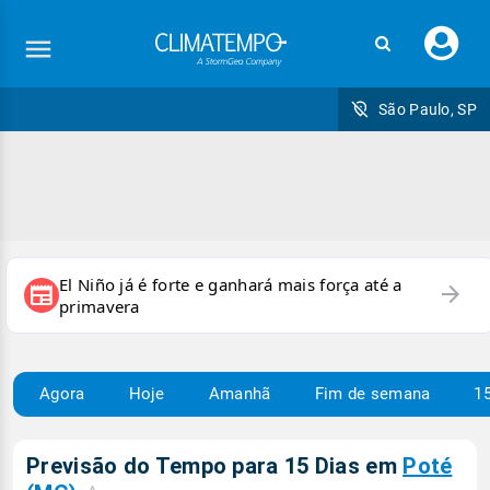
Faç
seu
logi
São Paulo, SP
El Niño já é forte e ganhará mais força até a
arrow_forward
newspaper
primavera
Agora
Hoje
Amanhã
Fim de semana
15
Previsão do Tempo para 15 Dias em
Poté