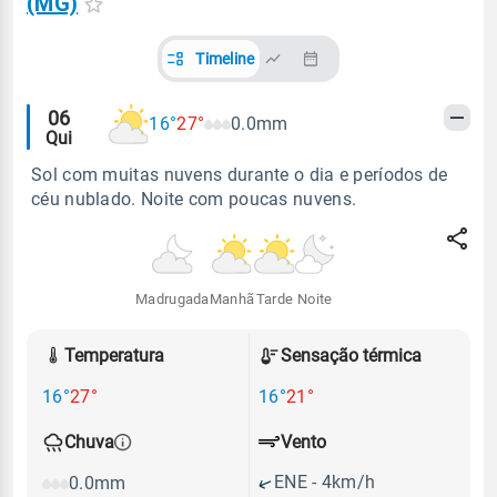
(MG)
Timeline
Alertas
06
16°
27°
0.0mm
Qui
meteorológicos
Sol com muitas nuvens durante o dia e períodos de
céu nublado. Noite com poucas nuvens.
Madrugada
Manhã
Tarde
Noite
Temperatura
Sensação térmica
16°
27°
16°
21°
Vento
Chuva
ENE - 4km/h
0.0mm