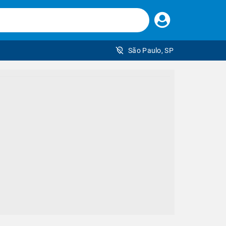
Faça
seu
login
São Paulo, SP