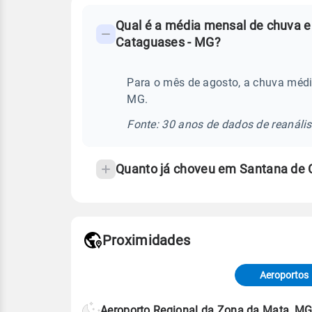
FAQ
Qual é a média mensal de chuva 
-
Cataguases - MG?
Perguntas
frequentes
Para o mês de agosto, a chuva méd
sobre
MG.
chuva
e
Fonte: 30 anos de dados de reanáli
temperatura
Quanto já choveu em Santana de
Proximidades
Fonte: dados combinados de estaçõe
de Tempo e Estudos Climáticos (CP
Aeroportos
Para obter mais informações sobre 
Aeroporto Regional da Zona da Mata, M