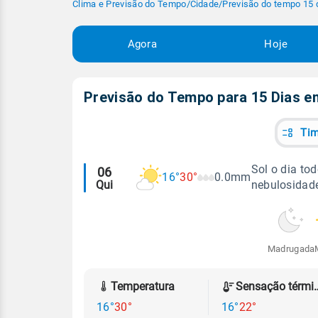
Clima e Previsão do Tempo
/
Cidade
/
Previsão do tempo 15 
Agora
Hoje
Previsão do Tempo para 15 Dias 
Tim
Alertas
Sol o dia t
06
16°
30°
0.0mm
Qui
nebulosidade
meteorológicos
Madrugada
Temperatura
Sensação
16°
30°
16°
22°