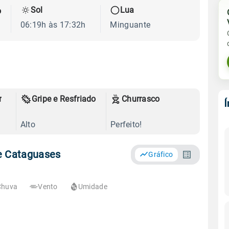
Sol
Lua
o
06:19h às 17:32h
Minguante
r
Gripe e Resfriado
Churrasco
Alto
Perfeito!
e Cataguases
Gráfico
Chuva
Vento
Umidade