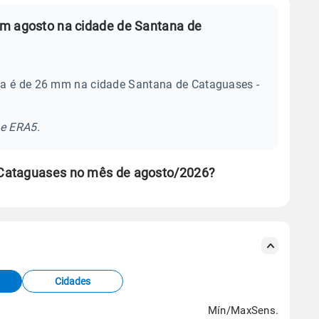
em agosto na cidade de Santana de
ia é de 26 mm na cidade Santana de Cataguases -
se ERA5.
 Cataguases no mês de agosto/2026?
s meteorológicas e satélite do Centro de Previsão
TEC).
Cidades
os dados climáticos,
clique aqui.
Mín/Max
Sens.
G