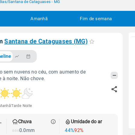
dias
/
Santana de Cataguases - MG
Amanhã
Fim de semana
em
Santana de Cataguases (MG)
eline
odo sem nuvens no céu, com aumento de
 à noite. Não chove.
Manhã
Tarde
Noite
 térmica
Chuva
Umidade do ar
0.0mm
44%
92%