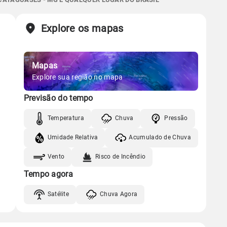
Chuva
Vento
Umidade
Sol
Lua
o
Explore os mapas
Gráfico
06:17h às 17:34h
Minguante
Chuva
Vento
Umidade
Mapas
Gráfico
Explore sua região no mapa
Previsão do tempo
Chuva
Vento
Umidade
Temperatura
Chuva
Pressão
Umidade Relativa
Acumulado de Chuva
Vento
Risco de Incêndio
Tempo agora
Satélite
Chuva Agora