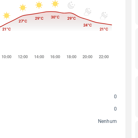
0
0
Nenhum