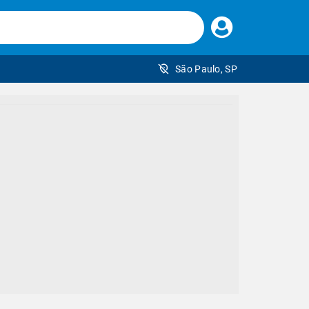
Faça
seu
login
São Paulo, SP