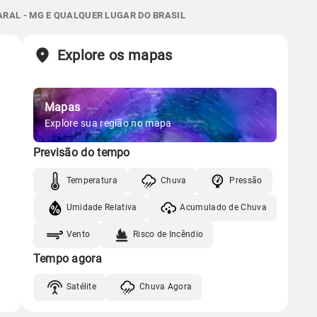
Gráfico
06:34h às 17:46h
Minguante
0.0mm
51%
88%
RAL - MG E QUALQUER LUGAR DO BRASIL
Sol
Lua
o
Chuva
Vento
Umidade
Explore os mapas
Gráfico
06:33h às 17:46h
Minguante
Chuva
Vento
Umidade
Mapas
Gráfico
Explore sua região no mapa
Previsão do tempo
Chuva
Vento
Umidade
Temperatura
Chuva
Pressão
Umidade Relativa
Acumulado de Chuva
Vento
Risco de Incêndio
Tempo agora
Satélite
Chuva Agora