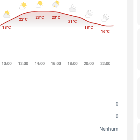
0
0
Nenhum