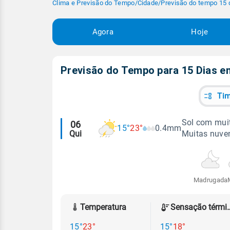
Clima e Previsão do Tempo
/
Cidade
/
Previsão do tempo 15 
Agora
Hoje
Previsão do Tempo para 15 Dias 
Tim
Alertas
Sol com muit
06
15°
23°
0.4mm
Qui
Muitas nuven
meteorológicos
Madrugada
Temperatura
Sensação
15°
23°
15°
18°