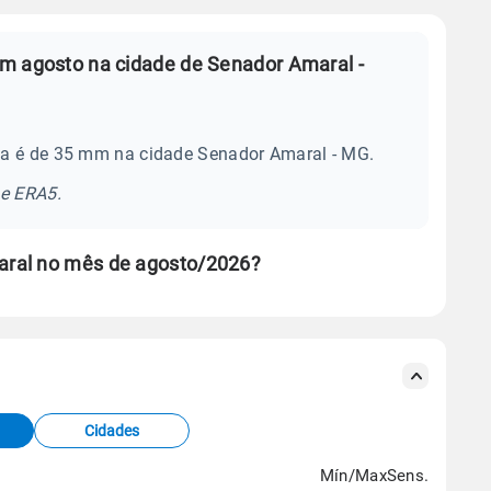
m agosto na cidade de Senador Amaral -
ia é de 35 mm na cidade Senador Amaral - MG.
se ERA5.
aral no mês de agosto/2026?
s meteorológicas e satélite do Centro de Previsão
TEC).
Cidades
os dados climáticos,
clique aqui.
Mín/Max
Sens.