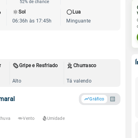
52% de chance
Sol
Lua
o
06:36h às 17:45h
Minguante
r
Gripe e Resfriado
Churrasco
Alto
Tá valendo
maral
Gráfico
Chuva
Vento
Umidade