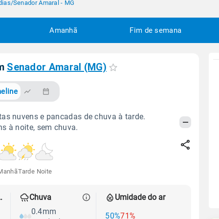
dias
/
Senador Amaral - MG
Amanhã
Fim de semana
em
Senador Amaral (MG)
eline
as nuvens e pancadas de chuva à tarde.
s à noite, sem chuva.
Manhã
Tarde
Noite
 térmica
Chuva
Umidade do ar
0.4mm
50%
71%