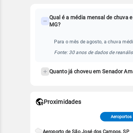
FAQ
Qual é a média mensal de chuva e
-
MG?
Perguntas
frequentes
Para o mês de agosto, a chuva méd
sobre
chuva
Fonte: 30 anos de dados de reanáli
e
temperatura
Quanto já choveu em Senador Am
Proximidades
Fonte: dados combinados de estaçõe
de Tempo e Estudos Climáticos (CP
Aeroportos
Para obter mais informações sobre 
Aeroporto de São José dos Campos, SP