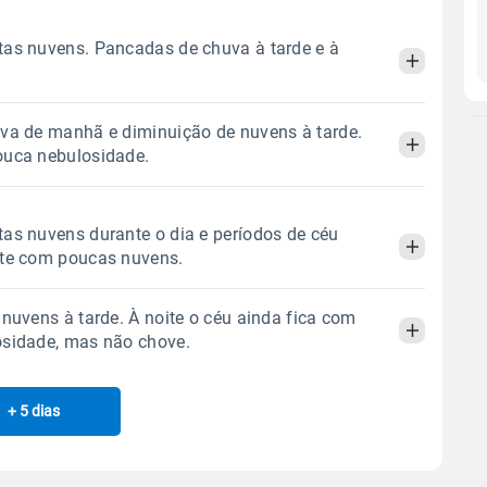
as nuvens. Pancadas de chuva à tarde e à
va de manhã e diminuição de nuvens à tarde.
Manhã
Tarde
Noite
ouca nebulosidade.
 térmica
Chuva
Umidade do ar
Manhã
Tarde
Noite
as nuvens durante o dia e períodos de céu
3.2mm
47%
86%
ite com poucas nuvens.
47% de chance
 térmica
Chuva
Umidade do ar
Sol
Lua
o
 nuvens à tarde. À noite o céu ainda fica com
7.1mm
06:35h às 17:45h
Minguante
50%
92%
Manhã
Tarde
Noite
osidade, mas não chove.
48% de chance
Sol
Lua
o
 térmica
Chuva
Umidade do ar
Gráfico
06:34h às 17:46h
Minguante
+ 5 dias
Manhã
Tarde
Noite
0.0mm
36%
70%
Sol
Lua
o
Chuva
Vento
Umidade
 térmica
Chuva
Umidade do ar