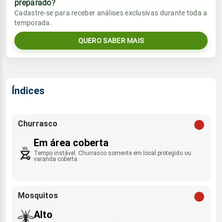
preparado?
Vento
Chuva
Cadastre-se para receber análises exclusivas durante toda a
Sol
Umidade do ar
temporada.
10.4mm
NE - 10km/h
06:57h às 17:59h
92%
100%
82% de chance
QUERO SABER MAIS
Lua
Sol
Umidade do ar
Rajada de vento
Minguante
06:56h às 17:59h
90%
100%
ENE - 27km/h
Índices
Lua
Rajada de vento
Minguante
NE - 29km/h
Churrasco
Em área coberta
Tempo instável. Churrasco somente em local protegido ou
varanda coberta.
Mosquitos
Alto