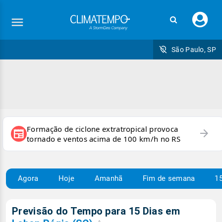
Faç
seu
logi
São Paulo, SP
Formação de ciclone extratropical provoca
arrow_forward
newspaper
tornado e ventos acima de 100 km/h no RS
Agora
Hoje
Amanhã
Fim de semana
15
Previsão do Tempo para 15 Dias em