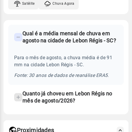
Satélite
Chuva Agora
FAQ
Qual é a média mensal de chuva em
-
agosto na cidade de Lebon Régis - SC?
Perguntas
frequentes
Para o mês de agosto, a chuva média é de 91
sobre
mm na cidade Lebon Régis - SC.
chuva
e
Fonte: 30 anos de dados de reanálise ERA5.
temperatura
Quanto já choveu em Lebon Régis no
mês de agosto/2026?
Proximidades