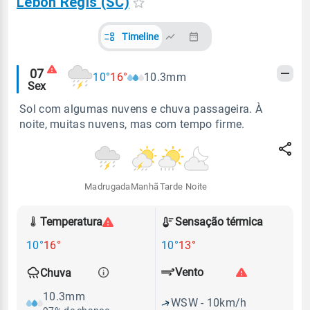
Lebon Régis (SC)
Timeline
Alertas
07
10°
16°
10.3mm
Sex
meteorológicos
Sol com algumas nuvens e chuva passageira. À
noite, muitas nuvens, mas com tempo firme.
Madrugada
Manhã
Tarde
Noite
Temperatura
Sensação térmica
10°
16°
10°
13°
Vento
Chuva
10.3mm
WSW - 10km/h