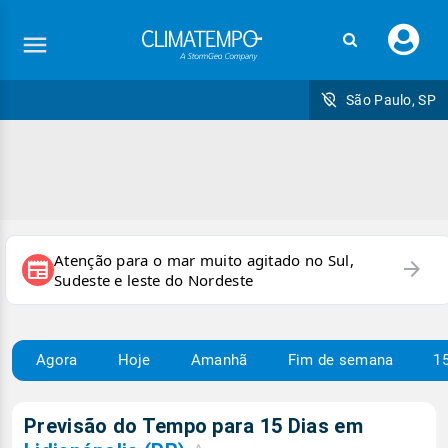
Faç
seu
logi
São Paulo, SP
Atenção para o mar muito agitado no Sul,
arrow_forward
newspaper
Sudeste e leste do Nordeste
Agora
Hoje
Amanhã
Fim de semana
15
Previsão do Tempo para 15 Dias em