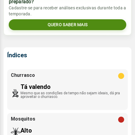
preparado?
Vento
Chuva
Cadastre-se para receber análises exclusivas durante toda a
Sol
Umidade do ar
temporada.
06:56h às 18:07h
ESE - 7km/h
0.0mm
67%
88%
QUERO SABER MAIS
Sol
Umidade do ar
Lua
Rajada de vento
06:55h às 18:08h
Nova
54%
92%
ESE - 38km/h
Lua
Índices
Rajada de vento
Nova
ESE - 29km/h
Churrasco
Tá valendo
Mesmo que as condições de tempo não sejam ideais, dá pra
aproveitar o churrasco.
Mosquitos
Alto