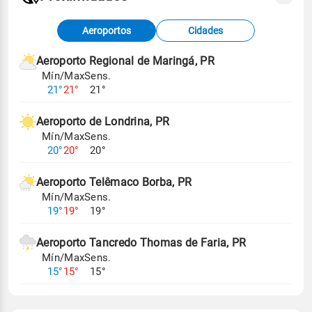
Fonte: dados combinados de estações
Aeroportos
Cidades
meteorológicas e satélite do Centro de Previsão
de Tempo e Estudos Climáticos (CPTEC).
Aeroporto Regional de Maringá, PR
Mín/Max
Sens.
Para obter mais informações sobre os dados
21°
21°
21°
climáticos,
clique aqui.
Aeroporto de Londrina, PR
Mín/Max
Sens.
20°
20°
20°
Aeroporto Telêmaco Borba, PR
Mín/Max
Sens.
19°
19°
19°
Aeroporto Tancredo Thomas de Faria, PR
Mín/Max
Sens.
15°
15°
15°