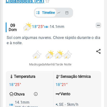
Lidianópolis (PR)
Timeline
Alertas
09
18°
25°
14.1mm
Dom
meteorológicos
Sol com algumas nuvens. Chove rápido durante o dia
e à noite.
Madrugada
Manhã
Tarde
Noite
Temperatura
Sensação térmica
18°
25°
18°
21°
Vento
Chuva
14.1mm
SE - 5km/h