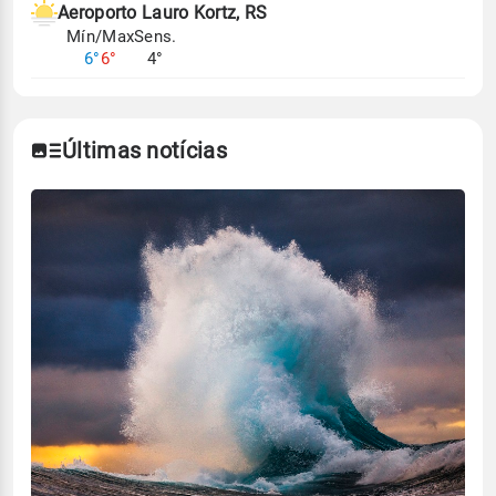
Aeroporto Lauro Kortz, RS
Mín/Max
Sens.
6°
6°
4°
Últimas notícias