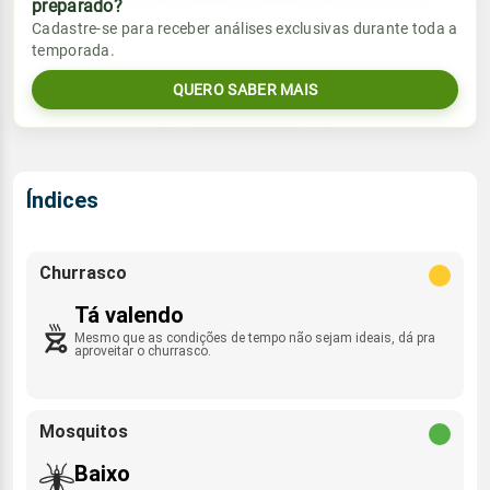
preparado?
Vento
Chuva
Cadastre-se para receber análises exclusivas durante toda a
Sol
Umidade do ar
temporada.
6.1mm
E - 6km/h
07:00h às 17:59h
89%
98%
99% de chance
QUERO SABER MAIS
Lua
Sol
Umidade do ar
Rajada de vento
Nova
07:00h às 17:59h
93%
100%
ENE - 24km/h
Índices
Lua
Rajada de vento
Nova
E - 27km/h
Churrasco
Tá valendo
Mesmo que as condições de tempo não sejam ideais, dá pra
aproveitar o churrasco.
Mosquitos
Baixo