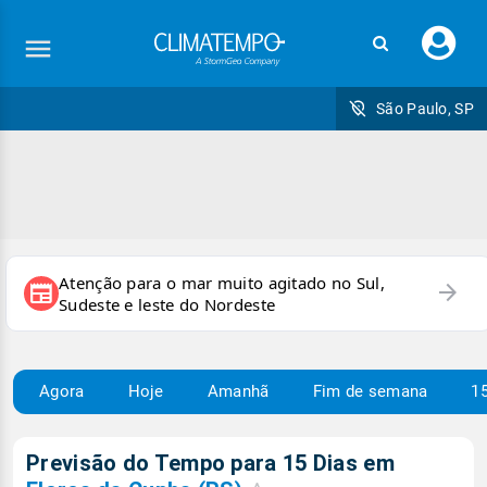
Faç
seu
logi
São Paulo, SP
Atenção para o mar muito agitado no Sul,
arrow_forward
newspaper
Sudeste e leste do Nordeste
Agora
Hoje
Amanhã
Fim de semana
15
Previsão do Tempo para 15 Dias em