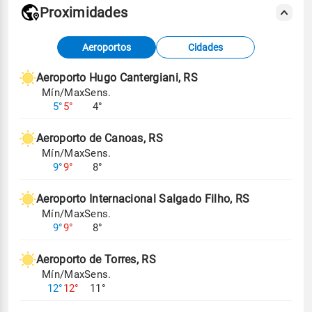
Proximidades
Fonte: dados combinados de estações
Aeroportos
Cidades
meteorológicas e satélite do Centro de Previsão
de Tempo e Estudos Climáticos (CPTEC).
Aeroporto Hugo Cantergiani, RS
Mín/Max
Sens.
Para obter mais informações sobre os dados
5°
5°
4°
climáticos,
clique aqui.
Aeroporto de Canoas, RS
Mín/Max
Sens.
9°
9°
8°
Aeroporto Internacional Salgado Filho, RS
Mín/Max
Sens.
9°
9°
8°
Aeroporto de Torres, RS
Mín/Max
Sens.
12°
12°
11°