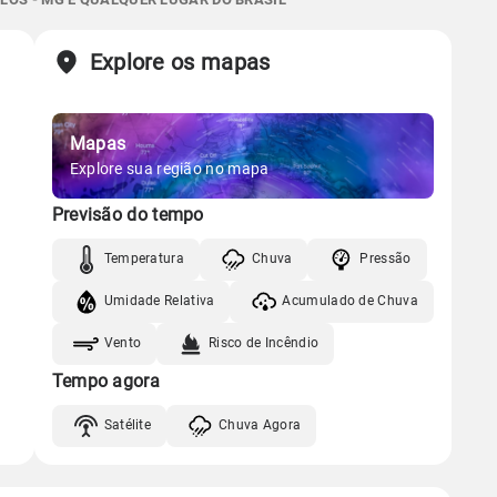
Chuva
Vento
Umidade
Sol
Lua
o
Explore os mapas
Gráfico
06:21h às 17:39h
Minguante
Chuva
Vento
Umidade
Mapas
Gráfico
Explore sua região no mapa
Previsão do tempo
Chuva
Vento
Umidade
Temperatura
Chuva
Pressão
Umidade Relativa
Acumulado de Chuva
Vento
Risco de Incêndio
Tempo agora
Satélite
Chuva Agora