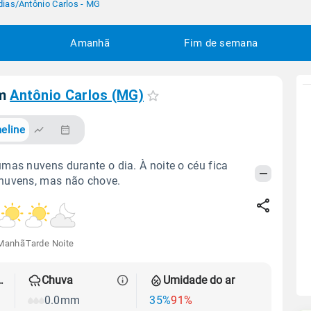
dias
/
Antônio Carlos - MG
Amanhã
Fim de semana
em
Antônio Carlos (MG)
eline
mas nuvens durante o dia. À noite o céu fica
nuvens, mas não chove.
Manhã
Tarde
Noite
 térmica
Chuva
Umidade do ar
0.0mm
35%
91%