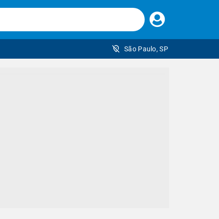
Faça
seu
login
São Paulo, SP