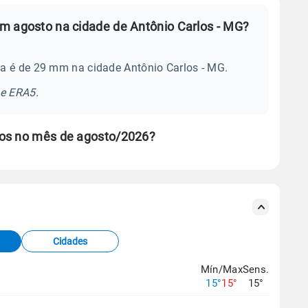
m agosto na cidade de Antônio Carlos - MG?
a é de 29 mm na cidade Antônio Carlos - MG.
se ERA5.
los no mês de agosto/2026?
s meteorológicas e satélite do Centro de Previsão
TEC).
Cidades
os dados climáticos,
clique aqui.
Mín/Max
Sens.
15°
15°
15°