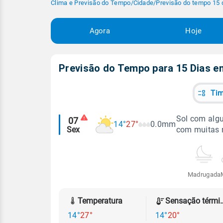
Clima e Previsão do Tempo
/
Cidade
/
Previsão do tempo 15 
Agora
Hoje
Previsão do Tempo para 15 Dias 
Tim
Alertas
Sol com algu
07
14°
27°
0.0mm
Sex
com muitas 
meteorológicos
Madrugada
Temperatura
Sensação
14°
27°
14°
20°