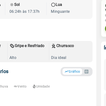
Sol
Lua
o
06:24h às 17:37h
Minguante
r
Gripe e Resfriado
Churrasco
Alto
Dia ideal
rlos
Gráfico
Chuva
Vento
Umidade