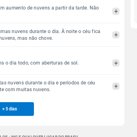
om aumento de nuvens a partir da tarde. Não
mas nuvens durante o dia. À noite o céu fica
Manhã
Tarde
Noite
nuvens, mas não chove.
 térmica
Chuva
Umidade do ar
Manhã
Tarde
Noite
0.0mm
31%
66%
s o dia todo, com aberturas de sol.
Sol
Lua
o
 térmica
Chuva
Umidade do ar
06:23h às 17:38h
Minguante
as nuvens durante o dia e períodos de céu
0.0mm
27%
65%
Manhã
Tarde
Noite
ite com muitas nuvens.
Sol
Lua
o
Gráfico
 térmica
Chuva
Umidade do ar
06:22h às 17:38h
Minguante
+ 5 dias
Manhã
Tarde
Noite
0.0mm
62%
97%
Chuva
Vento
Umidade
Sol
Lua
o
Gráfico
 térmica
Chuva
Umidade do ar
06:22h às 17:38h
Minguante
0.0mm
73%
96%
LOS - MG E QUALQUER LUGAR DO BRASIL