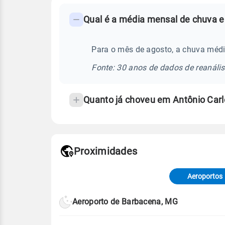
FAQ
Qual é a média mensal de chuva e
-
Perguntas
frequentes
Para o mês de agosto, a chuva médi
sobre
Fonte: 30 anos de dados de reanáli
chuva
e
Quanto já choveu em Antônio Car
temperatura
Proximidades
Fonte: dados combinados de estaçõe
de Tempo e Estudos Climáticos (CP
Aeroportos
Para obter mais informações sobre 
Aeroporto de Barbacena, MG