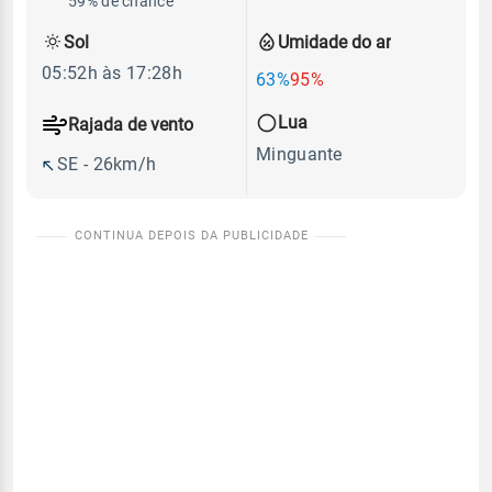
59% de chance
Sol
Umidade do ar
05:52h às 17:28h
63%
95%
Lua
Rajada de vento
Minguante
SE - 26km/h