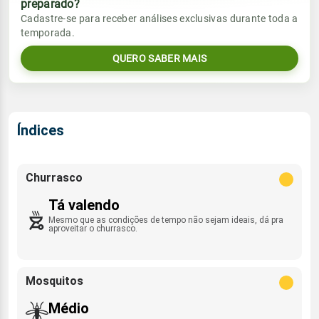
preparado?
Vento
Chuva
Cadastre-se para receber análises exclusivas durante toda a
Sol
Umidade do ar
temporada.
0.1mm
SE - 8km/h
05:51h às 17:29h
74%
97%
67% de chance
QUERO SABER MAIS
Lua
Sol
Umidade do ar
Rajada de vento
Minguante
05:51h às 17:29h
63%
93%
ESE - 27km/h
Índices
Lua
Rajada de vento
Minguante
SE - 37km/h
Churrasco
Tá valendo
Mesmo que as condições de tempo não sejam ideais, dá pra
aproveitar o churrasco.
Mosquitos
Médio