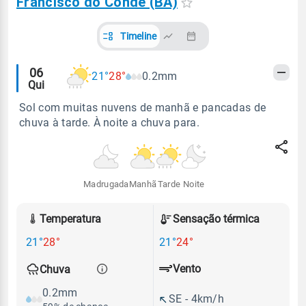
Francisco do Conde (BA)
Timeline
Alertas
06
21°
28°
0.2mm
Qui
meteorológicos
Sol com muitas nuvens de manhã e pancadas de
chuva à tarde. À noite a chuva para.
Madrugada
Manhã
Tarde
Noite
Temperatura
Sensação térmica
21°
28°
21°
24°
Vento
Chuva
0.2mm
SE - 4km/h