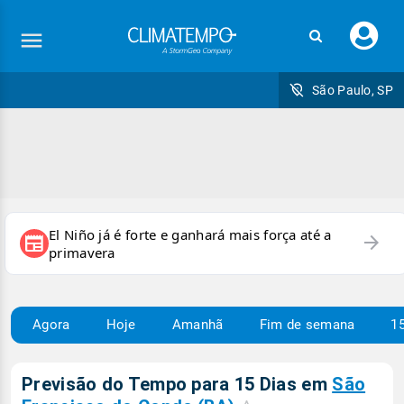
Faç
seu
logi
São Paulo, SP
El Niño já é forte e ganhará mais força até a
arrow_forward
newspaper
primavera
Agora
Hoje
Amanhã
Fim de semana
15
Previsão do Tempo para 15 Dias em
São