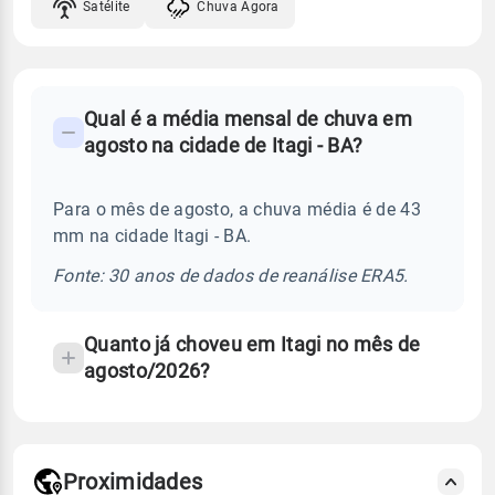
Satélite
Chuva Agora
FAQ
Qual é a média mensal de chuva em
-
agosto na cidade de Itagi - BA?
Perguntas
frequentes
Para o mês de agosto, a chuva média é de 43
sobre
mm na cidade Itagi - BA.
chuva
e
Fonte: 30 anos de dados de reanálise ERA5.
temperatura
Quanto já choveu em Itagi no mês de
agosto/2026?
Proximidades