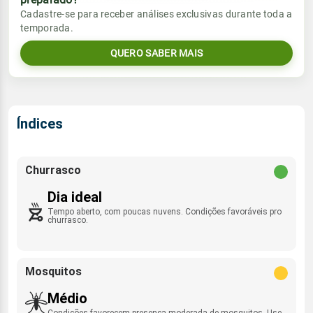
Vento
Chuva
Cadastre-se para receber análises exclusivas durante toda a
Sol
Umidade do ar
temporada.
6.1mm
SSE - 11km/h
05:57h às 17:32h
54%
95%
82% de chance
QUERO SABER MAIS
Lua
Sol
Umidade do ar
Rajada de vento
Minguante
05:57h às 17:33h
82%
94%
SE - 42km/h
Índices
Lua
Rajada de vento
Nova
SSE - 43km/h
Churrasco
Dia ideal
Tempo aberto, com poucas nuvens. Condições favoráveis pro
churrasco.
Mosquitos
Médio
Condições favorecem presença moderada de mosquitos. Use