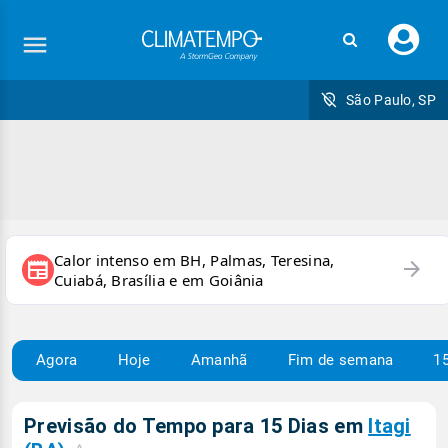
Faç
seu
logi
São Paulo, SP
Calor intenso em BH, Palmas, Teresina,
arrow_forward
newspaper
Cuiabá, Brasília e em Goiânia
Agora
Hoje
Amanhã
Fim de semana
15
Previsão do Tempo para 15 Dias em
Itagi