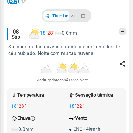
(BA)
Timeline
Alertas
08
18°
28°
0.0mm
Sáb
meteorológicos
Sol com muitas nuvens durante o dia e períodos de
céu nublado. Noite com muitas nuvens.
Madrugada
Manhã
Tarde
Noite
Temperatura
Sensação térmica
18°
28°
18°
22°
Vento
Chuva
ENE - 4km/h
0.0mm