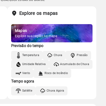
Chuva
Vento
Umidade
Sol
Lua
o
Explore os mapas
Gráfico
06:00h às 17:40h
Minguante
Chuva
Vento
Umidade
Mapas
Gráfico
Explore sua região no mapa
Previsão do tempo
Chuva
Vento
Umidade
Temperatura
Chuva
Pressão
Umidade Relativa
Acumulado de Chuva
Vento
Risco de Incêndio
Tempo agora
Satélite
Chuva Agora