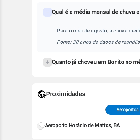
FAQ
Qual é a média mensal de chuva e
-
Perguntas
frequentes
Para o mês de agosto, a chuva médi
sobre
Fonte: 30 anos de dados de reanáli
chuva
e
Quanto já choveu em Bonito no m
temperatura
Proximidades
Fonte: dados combinados de estaçõe
de Tempo e Estudos Climáticos (CP
Aeroportos
Para obter mais informações sobre 
Aeroporto Horácio de Mattos, BA