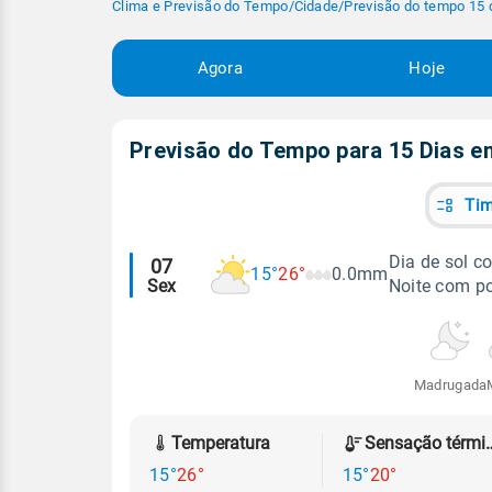
Clima e Previsão do Tempo
/
Cidade
/
Previsão do tempo 15 
Agora
Hoje
Previsão do Tempo para 15 Dias 
Tim
Alertas
Dia de sol 
07
15°
26°
0.0mm
Sex
Noite com p
meteorológicos
Madrugada
Temperatura
Sensação
15°
26°
15°
20°