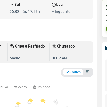
Sol
Lua
o
06:02h às 17:39h
Minguante
r
Gripe e Resfriado
Churrasco
Médio
Dia ideal
Gráfico
Chuva
Vento
Umidade