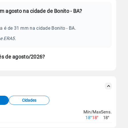
m agosto na cidade de Bonito - BA?
a é de 31 mm na cidade Bonito - BA.
se ERA5.
ês de agosto/2026?
s meteorológicas e satélite do Centro de Previsão
TEC).
Cidades
os dados climáticos,
clique aqui.
Mín/Max
Sens.
18°
18°
18°