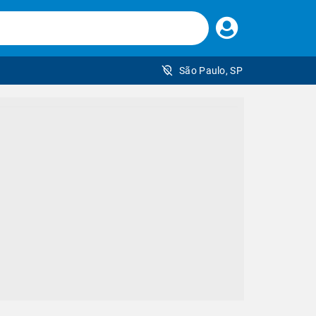
Faça
seu
login
São Paulo, SP