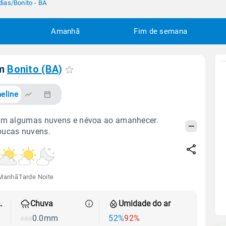
dias
/
Bonito - BA
Amanhã
Fim de semana
em
Bonito (BA)
eline
com algumas nuvens e névoa ao amanhecer.
oucas nuvens.
Manhã
Tarde
Noite
 térmica
Chuva
Umidade do ar
0.0mm
52%
92%