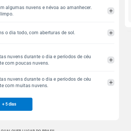
com algumas nuvens e névoa ao amanhecer.
 limpo.
s o dia todo, com aberturas de sol.
Manhã
Tarde
Noite
 térmica
Chuva
Umidade do ar
Manhã
Tarde
Noite
as nuvens durante o dia e períodos de céu
0.0mm
50%
98%
ite com poucas nuvens.
Sol
Lua
o
 térmica
Chuva
Umidade do ar
06:01h às 17:40h
Minguante
as nuvens durante o dia e períodos de céu
0.0mm
47%
99%
Manhã
Tarde
Noite
ite com muitas nuvens.
Sol
Lua
o
Gráfico
06:01h às 17:40h
Minguante
 térmica
Chuva
Umidade do ar
+ 5 dias
Manhã
Tarde
Noite
0.0mm
52%
100%
Chuva
Vento
Umidade
Sol
Lua
o
Gráfico
 térmica
Chuva
Umidade do ar
06:00h às 17:40h
Minguante
0.0mm
52%
100%
E QUALQUER LUGAR DO BRASIL