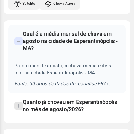
Satélite
Chuva Agora
FAQ
Qual é a média mensal de chuva em
-
agosto na cidade de Esperantinópolis -
Perguntas
MA?
frequentes
sobre
Para o mês de agosto, a chuva média é de 6
chuva
mm na cidade Esperantinópolis - MA.
e
temperatura
Fonte: 30 anos de dados de reanálise ERA5.
Quanto já choveu em Esperantinópolis
no mês de agosto/2026?