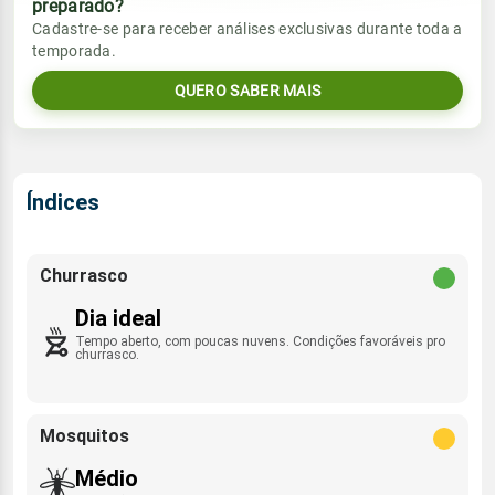
preparado?
Vento
Chuva
Cadastre-se para receber análises exclusivas durante toda a
Sol
Umidade do ar
temporada.
E - 7km/h
0.0mm
06:06h às 18:02h
48%
94%
QUERO SABER MAIS
Sol
Umidade do ar
Lua
Rajada de vento
06:06h às 18:02h
47%
94%
Minguante
N - 27km/h
Lua
Índices
Rajada de vento
Minguante
E - 31km/h
Churrasco
Dia ideal
Tempo aberto, com poucas nuvens. Condições favoráveis pro
churrasco.
Mosquitos
Médio