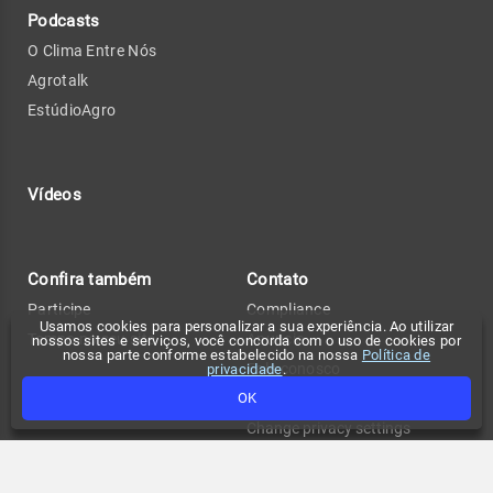
Podcasts
O Clima Entre Nós
Agrotalk
EstúdioAgro
Vídeos
Confira também
Contato
Participe
Compliance
Usamos cookies para personalizar a sua experiência. Ao utilizar
Tempo no seu site
Anuncie
nossos sites e serviços, você concorda com o uso de cookies por
nossa parte conforme estabelecido na nossa
Política de
Fale conosco
privacidade
.
Política de privacidade
OK
Change privacy settings
FAQ
Termos de uso