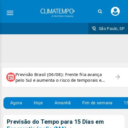
Faç
seu
logi
São Paulo, SP
Previsão Brasil (06/08): Frente fria avança
arrow_forward
newspaper
pelo Sul e aumenta o risco de temporais e
ventania
Agora
Hoje
Amanhã
Fim de semana
15
Previsão do Tempo para 15 Dias em