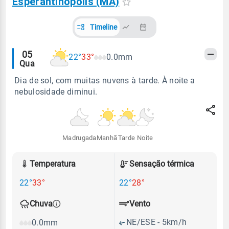
Esperantinópolis (MA)
Timeline
Alertas
05
22°
33°
0.0mm
Qua
meteorológicos
Dia de sol, com muitas nuvens à tarde. À noite a
nebulosidade diminui.
Madrugada
Manhã
Tarde
Noite
Temperatura
Sensação térmica
22°
33°
22°
28°
Vento
Chuva
NE/ESE - 5km/h
0.0mm