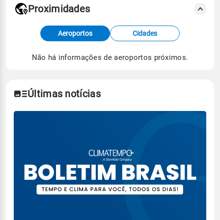
Proximidades
Fonte: dados combinados de estações
Aeroportos
Cidades
meteorológicas e satélite do Centro de Previsão
de Tempo e Estudos Climáticos (CPTEC).
Não há informações de aeroportos próximos.
Para obter mais informações sobre os dados
climáticos,
clique aqui.
Últimas notícias