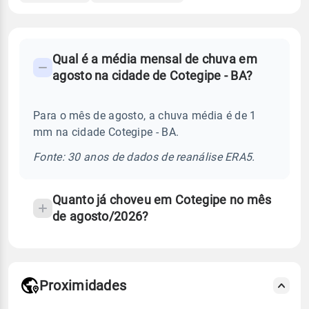
FAQ
Qual é a média mensal de chuva em
-
agosto na cidade de Cotegipe - BA?
Perguntas
frequentes
Para o mês de agosto, a chuva média é de 1
sobre
mm na cidade Cotegipe - BA.
chuva
e
Fonte: 30 anos de dados de reanálise ERA5.
temperatura
Quanto já choveu em Cotegipe no mês
de agosto/2026?
Proximidades