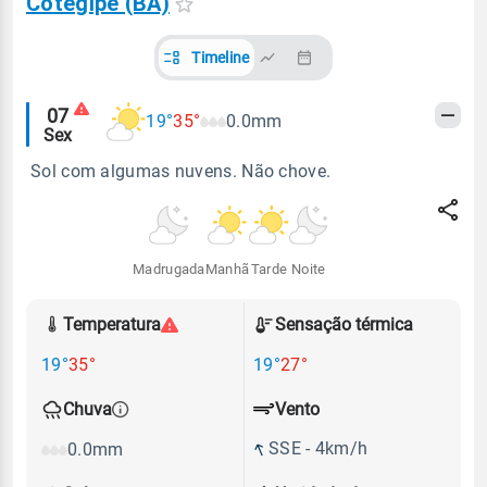
Cotegipe (BA)
Timeline
Alertas
07
19°
35°
0.0mm
Sex
meteorológicos
Sol com algumas nuvens. Não chove.
Madrugada
Manhã
Tarde
Noite
Temperatura
Sensação térmica
19°
35°
19°
27°
Vento
Chuva
SSE - 4km/h
0.0mm