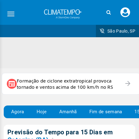
Faç
seu
logi
São Paulo, SP
Formação de ciclone extratropical provoca
arrow_forward
newspaper
tornado e ventos acima de 100 km/h no RS
Agora
Hoje
Amanhã
Fim de semana
15
Previsão do Tempo para 15 Dias em