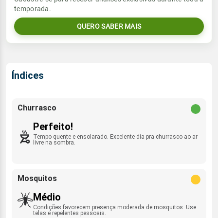
temporada.
06:12h às 17:52h
ESE - 13km/h
0.0mm
19%
62%
QUERO SABER MAIS
Sol
Umidade do ar
Lua
Rajada de vento
06:12h às 17:52h
Minguante
28%
72%
SE - 43km/h
Lua
Índices
Rajada de vento
Minguante
ESE - 40km/h
Churrasco
Perfeito!
Tempo quente e ensolarado. Excelente dia pra churrasco ao ar
livre na sombra.
Mosquitos
Médio
Condições favorecem presença moderada de mosquitos. Use
telas e repelentes pessoais.