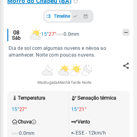
Morro do Chapéu (BA)
Timeline
Alertas
08
15°
27°
0.0mm
Sáb
meteorológicos
Dia de sol com algumas nuvens e névoa ao
amanhecer. Noite com poucas nuvens.
Madrugada
Manhã
Tarde
Noite
Temperatura
Sensação térmica
15°
27°
15°
21°
Vento
Chuva
ESE - 12km/h
0.0mm