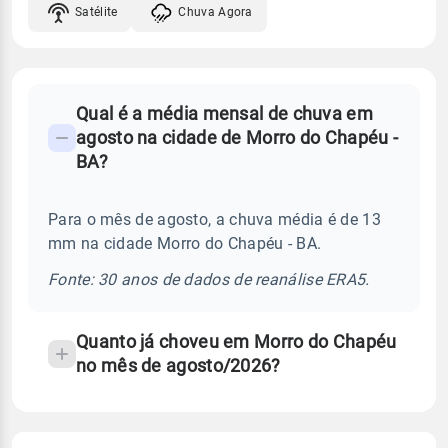
Satélite
Chuva Agora
FAQ
Qual é a média mensal de chuva em
-
agosto na cidade de Morro do Chapéu -
Perguntas
BA?
frequentes
sobre
Para o mês de agosto, a chuva média é de 13
chuva
mm na cidade Morro do Chapéu - BA.
e
temperatura
Fonte: 30 anos de dados de reanálise ERA5.
Quanto já choveu em Morro do Chapéu
no mês de agosto/2026?