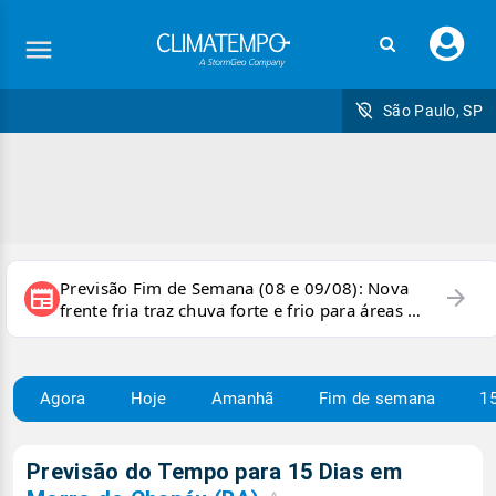
Faç
seu
logi
São Paulo, SP
Previsão Fim de Semana (08 e 09/08): Nova
arrow_forward
newspaper
frente fria traz chuva forte e frio para áreas do
país
Agora
Hoje
Amanhã
Fim de semana
15
Previsão do Tempo para 15 Dias em