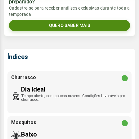
preparado?
Vento
Chuva
Cadastre-se para receber análises exclusivas durante toda a
Sol
Umidade do ar
temporada.
05:59h às 17:40h
ESE - 22km/h
0.0mm
50%
100%
QUERO SABER MAIS
Sol
Umidade do ar
Lua
Rajada de vento
05:59h às 17:40h
Minguante
55%
100%
ESE - 68km/h
Lua
Índices
Rajada de vento
Nova
ESE - 62km/h
Churrasco
Dia ideal
Tempo aberto, com poucas nuvens. Condições favoráveis pro
churrasco.
Mosquitos
Baixo