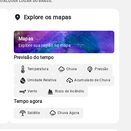
 QUALQUER LUGAR DO BRASIL
Chuva
Vento
Umidade
Sol
Lua
o
Explore os mapas
Gráfico
06:36h às 17:53h
Nova
Chuva
Vento
Umidade
Mapas
Gráfico
Explore sua região no mapa
Previsão do tempo
Chuva
Vento
Umidade
Temperatura
Chuva
Pressão
Umidade Relativa
Acumulado de Chuva
Vento
Risco de Incêndio
Tempo agora
Satélite
Chuva Agora