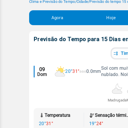
Clima e Previsão do Tempo
/
Cidade
/
Previsão do tempo 15 
Agora
Hoje
Previsão do Tempo para 15 Dias 
Tim
Alertas
Sol com muit
09
20°
31°
0.0mm
Dom
nublado. No
meteorológicos
Madrugada
Temperatura
Sensação
20°
31°
19°
24°