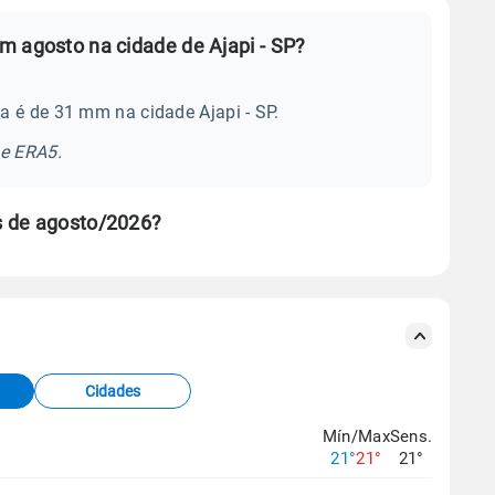
m agosto na cidade de Ajapi - SP?
a é de 31 mm na cidade Ajapi - SP.
se ERA5.
s de agosto/2026?
s meteorológicas e satélite do Centro de Previsão
TEC).
Cidades
os dados climáticos,
clique aqui.
Mín/Max
Sens.
21°
21°
21°