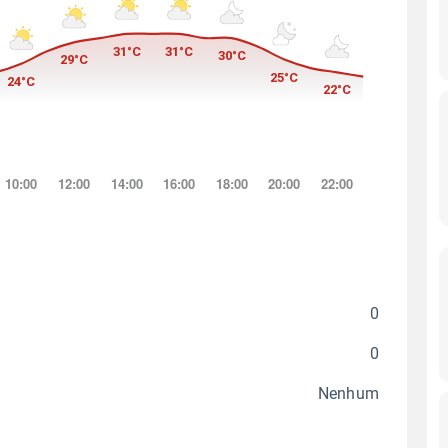
0
0
Nenhum