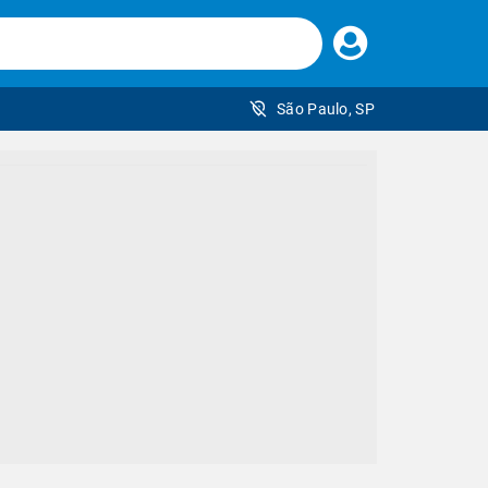
Faça
seu
login
São Paulo, SP