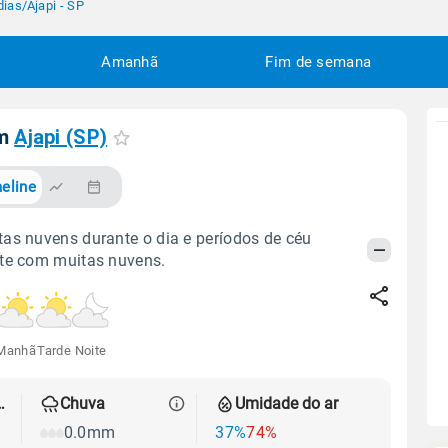
dias
/
Ajapi - SP
Amanhã
Fim de semana
em
Ajapi (SP)
eline
as nuvens durante o dia e períodos de céu
ite com muitas nuvens.
Manhã
Tarde
Noite
 térmica
Chuva
Umidade do ar
0.0mm
37%
74%