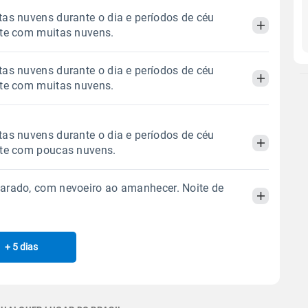
as nuvens durante o dia e períodos de céu
ite com muitas nuvens.
as nuvens durante o dia e períodos de céu
Manhã
Tarde
Noite
ite com muitas nuvens.
 térmica
Chuva
Umidade do ar
Manhã
Tarde
Noite
as nuvens durante o dia e períodos de céu
0.0mm
73%
100%
ite com poucas nuvens.
Sol
Lua
o
 térmica
Chuva
Umidade do ar
06:38h às 17:52h
Minguante
arado, com nevoeiro ao amanhecer. Noite de
0.0mm
65%
94%
Manhã
Tarde
Noite
Sol
Lua
o
Gráfico
06:38h às 17:53h
Minguante
 térmica
Chuva
Umidade do ar
+ 5 dias
Manhã
Tarde
Noite
0.0mm
58%
97%
Chuva
Vento
Umidade
Sol
Lua
o
Gráfico
 térmica
Chuva
Umidade do ar
06:37h às 17:53h
Nova
0.0mm
39%
88%