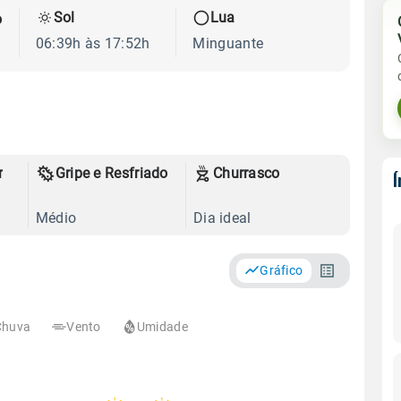
Sol
Lua
o
06:39h às 17:52h
Minguante
r
Gripe e Resfriado
Churrasco
Médio
Dia ideal
Gráfico
Chuva
Vento
Umidade