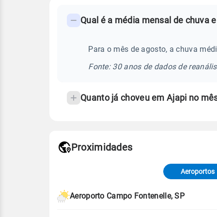
FAQ
Qual é a média mensal de chuva e
-
Perguntas
frequentes
Para o mês de agosto, a chuva médi
sobre
Fonte: 30 anos de dados de reanáli
chuva
e
Quanto já choveu em Ajapi no mê
temperatura
Proximidades
Fonte: dados combinados de estaçõe
de Tempo e Estudos Climáticos (CP
Aeroportos
Para obter mais informações sobre 
Aeroporto Campo Fontenelle, SP