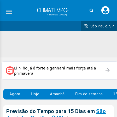
Faç
seu
logi
São Paulo, SP
El Niño já é forte e ganhará mais força até a
arrow_forward
newspaper
primavera
Agora
Hoje
Amanhã
Fim de semana
15
Previsão do Tempo para 15 Dias em
São