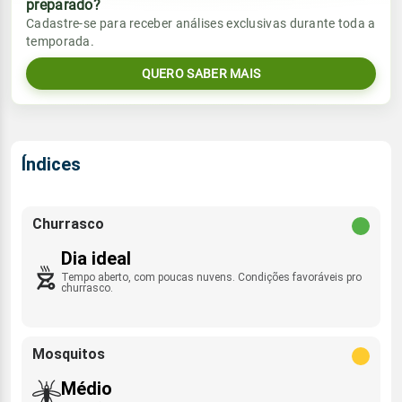
preparado?
Vento
Chuva
Cadastre-se para receber análises exclusivas durante toda a
Sol
Umidade do ar
temporada.
N - 6km/h
0.0mm
06:06h às 18:01h
51%
97%
QUERO SABER MAIS
Sol
Umidade do ar
Lua
Rajada de vento
06:06h às 18:01h
51%
97%
Minguante
N - 31km/h
Lua
Índices
Rajada de vento
Minguante
N - 27km/h
Churrasco
Dia ideal
Tempo aberto, com poucas nuvens. Condições favoráveis pro
churrasco.
Mosquitos
Médio