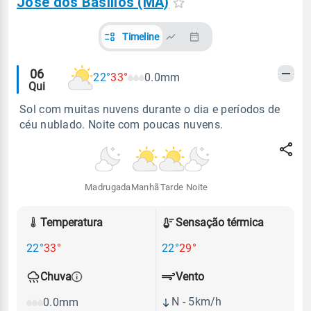
José dos Basílios (MA)
Timeline
Alertas
06
22°
33°
0.0mm
Qui
meteorológicos
Sol com muitas nuvens durante o dia e períodos de
céu nublado. Noite com poucas nuvens.
Madrugada
Manhã
Tarde
Noite
Temperatura
Sensação térmica
22°
33°
22°
29°
Vento
Chuva
N - 5km/h
0.0mm