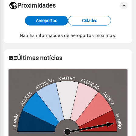
Proximidades
Fonte: dados combinados de estações
Aeroportos
Cidades
meteorológicas e satélite do Centro de Previsão
de Tempo e Estudos Climáticos (CPTEC).
Não há informações de aeroportos próximos.
Para obter mais informações sobre os dados
climáticos,
clique aqui.
Últimas notícias