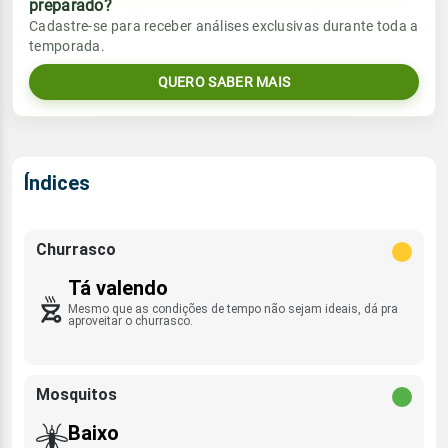
preparado?
Vento
Chuva
Cadastre-se para receber análises exclusivas durante toda a
Sol
Umidade do ar
temporada.
SSE - 14km/h
0.0mm
05:31h às 17:24h
42%
88%
QUERO SABER MAIS
Sol
Umidade do ar
Lua
Rajada de vento
05:31h às 17:24h
47%
91%
Nova
SSE - 48km/h
Lua
Índices
Rajada de vento
Nova
SSE - 44km/h
Churrasco
Tá valendo
Mesmo que as condições de tempo não sejam ideais, dá pra
aproveitar o churrasco.
Mosquitos
Baixo