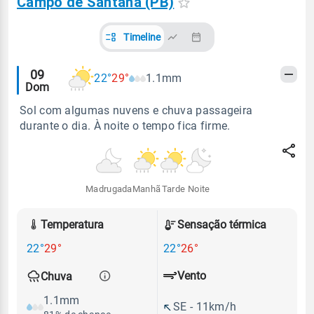
Campo de Santana (PB)
Timeline
Alertas
09
22°
29°
1.1mm
Dom
meteorológicos
Sol com algumas nuvens e chuva passageira
durante o dia. À noite o tempo fica firme.
Madrugada
Manhã
Tarde
Noite
Temperatura
Sensação térmica
22°
29°
22°
26°
Vento
Chuva
1.1mm
SE - 11km/h