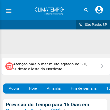
Faç
seu
logi
São Paulo, SP
Atenção para o mar muito agitado no Sul,
arrow_forward
newspaper
Sudeste e leste do Nordeste
Agora
Hoje
Amanhã
Fim de semana
15
Previsão do Tempo para 15 Dias em