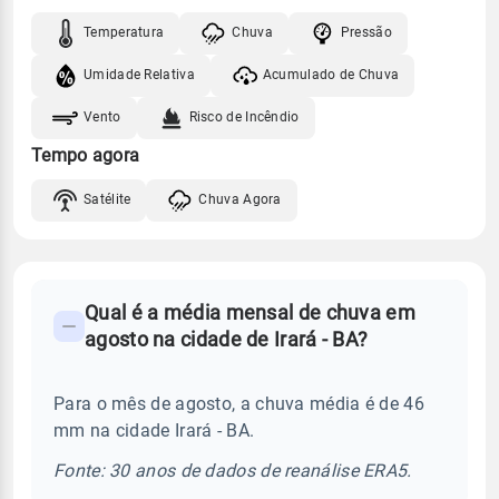
Temperatura
Chuva
Pressão
Umidade Relativa
Acumulado de Chuva
Vento
Risco de Incêndio
Tempo agora
Satélite
Chuva Agora
FAQ
Qual é a média mensal de chuva em
-
agosto na cidade de Irará - BA?
Perguntas
frequentes
Para o mês de agosto, a chuva média é de 46
sobre
mm na cidade Irará - BA.
chuva
e
Fonte: 30 anos de dados de reanálise ERA5.
temperatura