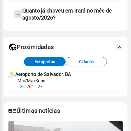
Quanto já choveu em Irará no mês de
agosto/2026?
Proximidades
Fonte: dados combinados de estações
Aeroportos
Cidades
meteorológicas e satélite do Centro de Previsão
de Tempo e Estudos Climáticos (CPTEC).
Aeroporto de Salvador, BA
Mín/Max
Sens.
Para obter mais informações sobre os dados
26°
26°
27°
climáticos,
clique aqui.
Últimas notícias