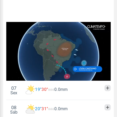
07
19°
30°
0.0mm
Sex
08
20°
31°
0.0mm
Madrugada
Manhã
Tarde
Noite
Sáb