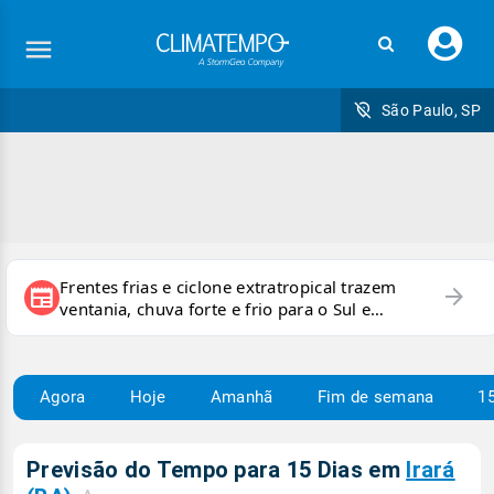
Faç
seu
logi
São Paulo, SP
Frentes frias e ciclone extratropical trazem
arrow_forward
newspaper
ventania, chuva forte e frio para o Sul e
Sudeste
Agora
Hoje
Amanhã
Fim de semana
15
Previsão do Tempo para 15 Dias em
Irará