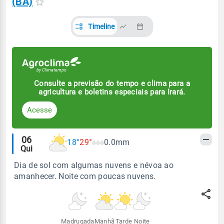
(BA)
Timeline
Consulte a previsão do tempo e clima para a
agricultura e boletins especiais para Irará.
Acesse
Alertas
06
18°
29°
0.0mm
Qui
meteorológicos
Dia de sol com algumas nuvens e névoa ao
amanhecer. Noite com poucas nuvens.
Madrugada
Manhã
Tarde
Noite