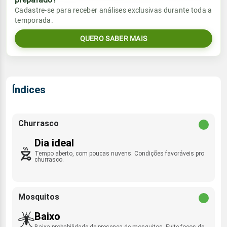
Vento
Chuva
Cadastre-se para receber análises exclusivas durante toda a
Sol
Umidade do ar
temporada.
0.3mm
SE/SSE - 18km/h
05:36h às 17:32h
71%
87%
40% de chance
QUERO SABER MAIS
Lua
Sol
Umidade do ar
Rajada de vento
Minguante
05:36h às 17:32h
55%
87%
ESE - 39km/h
Índices
Lua
Rajada de vento
Nova
SE/SSE - 39km/h
Churrasco
Dia ideal
Tempo aberto, com poucas nuvens. Condições favoráveis pro
churrasco.
Mosquitos
Baixo
Baixa probabilidade de presença de mosquitos. Evite focos de