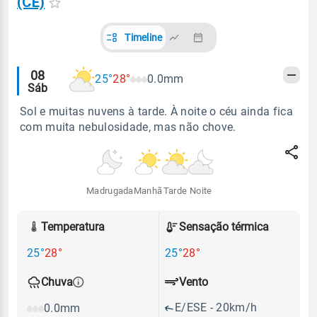
(CE)
Timeline
Alertas
08
25°
28°
0.0mm
Sáb
meteorológicos
Sol e muitas nuvens à tarde. À noite o céu ainda fica
com muita nebulosidade, mas não chove.
Madrugada
Manhã
Tarde
Noite
Temperatura
Sensação térmica
25°
28°
25°
28°
Vento
Chuva
E/ESE - 20km/h
0.0mm