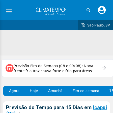
Faç
seu
logi
São Paulo, SP
Previsão Fim de Semana (08 e 09/08): Nova
arrow_forward
newspaper
frente fria traz chuva forte e frio para áreas do
país
Agora
Hoje
Amanhã
Fim de semana
15
Previsão do Tempo para 15 Dias em
Icapuí