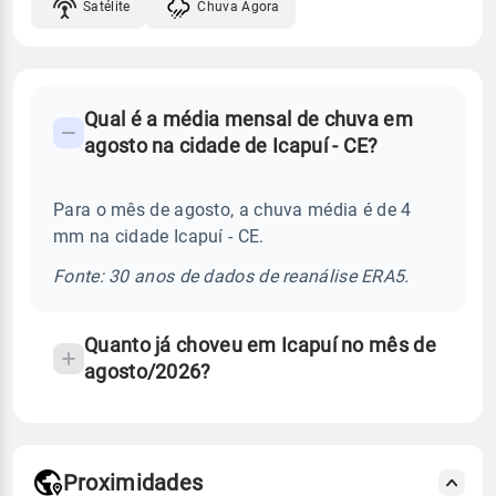
Satélite
Chuva Agora
FAQ
Qual é a média mensal de chuva em
-
agosto na cidade de Icapuí - CE?
Perguntas
frequentes
Para o mês de agosto, a chuva média é de 4
sobre
mm na cidade Icapuí - CE.
chuva
e
Fonte: 30 anos de dados de reanálise ERA5.
temperatura
Quanto já choveu em Icapuí no mês de
agosto/2026?
Proximidades