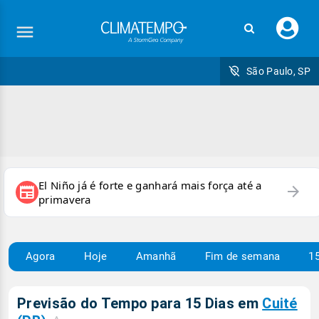
Faç
seu
logi
São Paulo, SP
El Niño já é forte e ganhará mais força até a
arrow_forward
newspaper
primavera
Agora
Hoje
Amanhã
Fim de semana
15
Previsão do Tempo para 15 Dias em
Cuité