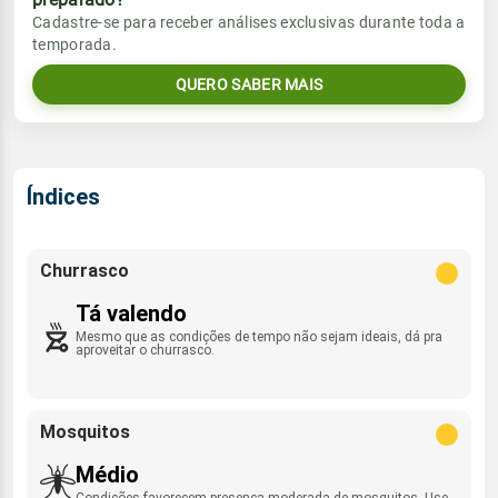
Vento
Chuva
Cadastre-se para receber análises exclusivas durante toda a
Sol
Umidade do ar
temporada.
SE - 17km/h
0.0mm
05:34h às 17:26h
56%
96%
QUERO SABER MAIS
Sol
Umidade do ar
Lua
Rajada de vento
05:34h às 17:26h
48%
96%
Minguante
ESE - 45km/h
Lua
Índices
Rajada de vento
Minguante
SE - 44km/h
Churrasco
Tá valendo
Mesmo que as condições de tempo não sejam ideais, dá pra
aproveitar o churrasco.
Mosquitos
Médio
Condições favorecem presença moderada de mosquitos. Use