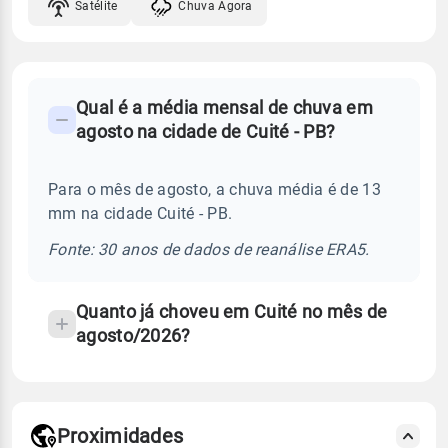
Satélite
Chuva Agora
FAQ
Qual é a média mensal de chuva em
-
agosto na cidade de Cuité - PB?
Perguntas
frequentes
Para o mês de agosto, a chuva média é de 13
sobre
mm na cidade Cuité - PB.
chuva
e
Fonte: 30 anos de dados de reanálise ERA5.
temperatura
Quanto já choveu em Cuité no mês de
agosto/2026?
Proximidades