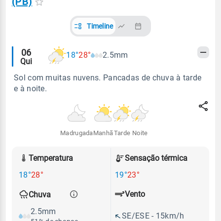
(PB)
Timeline
Alertas
06
18°
28°
2.5mm
Qui
meteorológicos
Sol com muitas nuvens. Pancadas de chuva à tarde
e à noite.
Madrugada
Manhã
Tarde
Noite
Temperatura
Sensação térmica
18°
28°
19°
23°
Vento
Chuva
2.5mm
SE/ESE - 15km/h