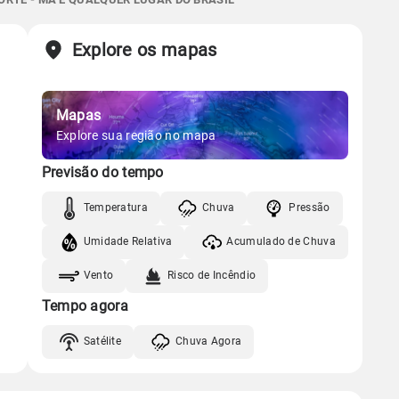
Chuva
Vento
Umidade
Sol
Lua
o
Explore os mapas
Gráfico
06:04h às 18:03h
Minguante
Chuva
Vento
Umidade
Mapas
Gráfico
Explore sua região no mapa
Previsão do tempo
Chuva
Vento
Umidade
Temperatura
Chuva
Pressão
Umidade Relativa
Acumulado de Chuva
Vento
Risco de Incêndio
Tempo agora
Satélite
Chuva Agora