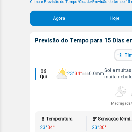
Clima e Previsão do Tempo
/
Cidade
/
Previsão do tempo 15 
Agora
Hoje
Previsão do Tempo para 15 Dias 
Tim
Alertas
Sol e muitas
06
23°
34°
0.0mm
Qui
muita nebul
meteorológicos
Madrugada
Temperatura
Sensação
23°
34°
23°
30°