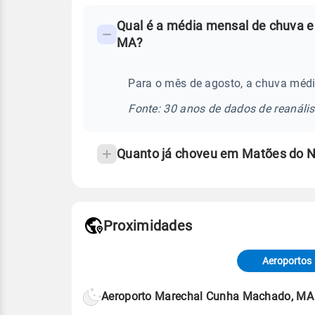
FAQ
Qual é a média mensal de chuva e
-
MA?
Perguntas
frequentes
Para o mês de agosto, a chuva médi
sobre
chuva
Fonte: 30 anos de dados de reanáli
e
temperatura
Quanto já choveu em Matões do N
Proximidades
Fonte: dados combinados de estaçõe
de Tempo e Estudos Climáticos (CP
Aeroportos
Para obter mais informações sobre 
Aeroporto Marechal Cunha Machado, MA