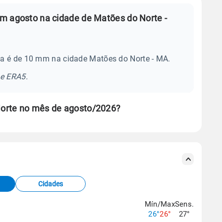
m agosto na cidade de Matões do Norte -
a é de 10 mm na cidade Matões do Norte - MA.
se ERA5.
orte no mês de agosto/2026?
s meteorológicas e satélite do Centro de Previsão
TEC).
Cidades
os dados climáticos,
clique aqui.
Mín/Max
Sens.
26°
26°
27°