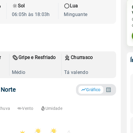
Sol
Lua
o
06:05h às 18:03h
Minguante
r
Gripe e Resfriado
Churrasco
Médio
Tá valendo
 Norte
Gráfico
Chuva
Vento
Umidade