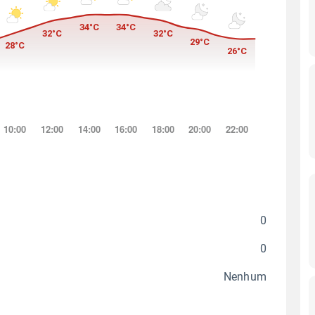
0
0
Nenhum