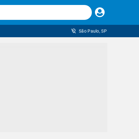
Faça
seu
login
São Paulo, SP