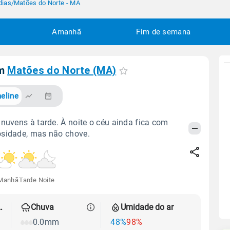
dias
/
Matões do Norte - MA
Amanhã
Fim de semana
em
Matões do Norte (MA)
eline
 nuvens à tarde. À noite o céu ainda fica com
osidade, mas não chove.
Manhã
Tarde
Noite
 térmica
Chuva
Umidade do ar
0.0mm
48%
98%