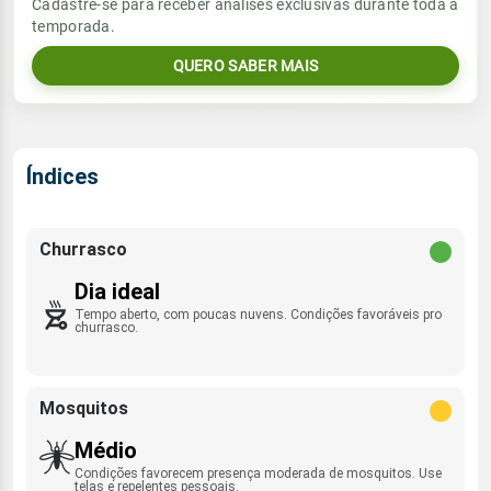
Vento
Chuva
Cadastre-se para receber análises exclusivas durante toda a
Sol
Umidade do ar
temporada.
05:42h às 17:33h
SSE - 11km/h
0.0mm
34%
83%
QUERO SABER MAIS
Sol
Umidade do ar
Lua
Rajada de vento
05:42h às 17:33h
Nova
31%
92%
SSE - 43km/h
Lua
Índices
Rajada de vento
Nova
SSE - 40km/h
Churrasco
Dia ideal
Tempo aberto, com poucas nuvens. Condições favoráveis pro
churrasco.
Mosquitos
Médio
Condições favorecem presença moderada de mosquitos. Use
telas e repelentes pessoais.