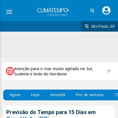
Faç
seu
logi
São Paulo, SP
Atenção para o mar muito agitado no Sul,
arrow_forward
newspaper
Sudeste e leste do Nordeste
Agora
Hoje
Amanhã
Fim de semana
15
Previsão do Tempo para 15 Dias em