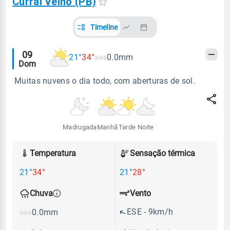
Curral Velho (PB)
Timeline
Alertas
09
21°
34°
0.0mm
Dom
meteorológicos
Muitas nuvens o dia todo, com aberturas de sol.
Madrugada
Manhã
Tarde
Noite
Temperatura
Sensação térmica
21°
34°
21°
28°
Vento
Chuva
ESE - 9km/h
0.0mm