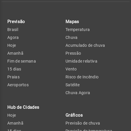
Previsão
Mapas
Brasil
Temperatura
Agora
Chuva
Hoje
Acumulado de chuva
Amanhã
Pressão
Fim de semana
Umidade relativa
15 dias
Vento
Praias
Risco de Incêndio
Aeroportos
Satélite
Chuva Agora
Hub de Cidades
Gráficos
Hoje
Amanhã
Previsão de chuva
15 dias
Previsão de temperatura