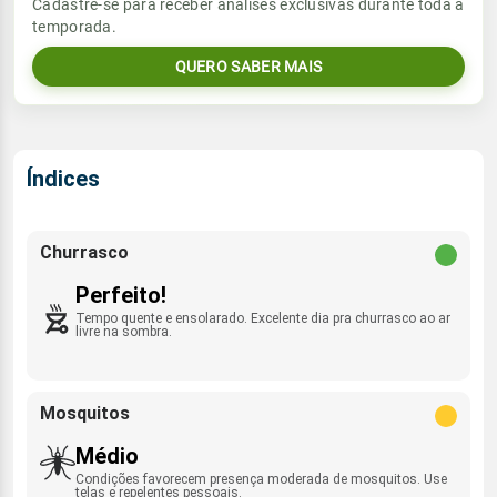
Vento
Chuva
Cadastre-se para receber análises exclusivas durante toda a
Sol
Umidade do ar
temporada.
05:53h às 17:44h
SE - 13km/h
0.0mm
30%
64%
QUERO SABER MAIS
Sol
Umidade do ar
Lua
Rajada de vento
05:53h às 17:44h
Minguante
30%
71%
SE - 36km/h
Lua
Índices
Rajada de vento
Nova
SE - 38km/h
Churrasco
Perfeito!
Tempo quente e ensolarado. Excelente dia pra churrasco ao ar
livre na sombra.
Mosquitos
Médio
Condições favorecem presença moderada de mosquitos. Use
telas e repelentes pessoais.