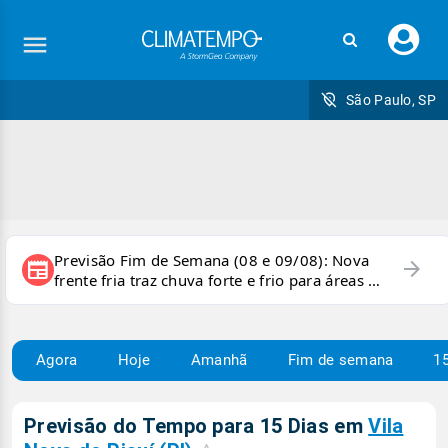
Faç
seu
logi
São Paulo, SP
Previsão Fim de Semana (08 e 09/08): Nova
arrow_forward
newspaper
frente fria traz chuva forte e frio para áreas do
país
Agora
Hoje
Amanhã
Fim de semana
15
Previsão do Tempo para 15 Dias em
Vila