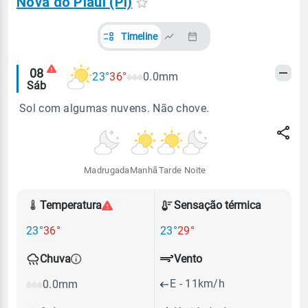
Nova do Piauí (PI)
Timeline
Alertas
08
23°
36°
0.0mm
Sáb
meteorológicos
Sol com algumas nuvens. Não chove.
Madrugada
Manhã
Tarde
Noite
Temperatura
Sensação térmica
23°
36°
23°
29°
Vento
Chuva
E - 11km/h
0.0mm