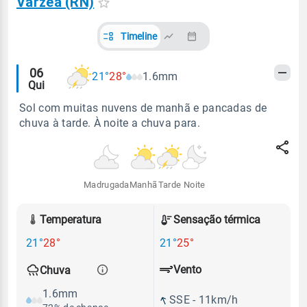
Várzea (RN)
Timeline
Alertas
06
21°
28°
1.6mm
Qui
meteorológicos
Sol com muitas nuvens de manhã e pancadas de
chuva à tarde. À noite a chuva para.
Madrugada
Manhã
Tarde
Noite
Temperatura
Sensação térmica
21°
28°
21°
25°
Vento
Chuva
1.6mm
SSE - 11km/h