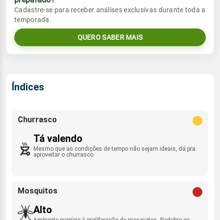
Vento
Chuva
Cadastre-se para receber análises exclusivas durante toda a
Sol
Umidade do ar
temporada.
0.6mm
SSE - 13km/h
05:31h às 17:23h
67%
98%
77% de chance
QUERO SABER MAIS
Lua
Sol
Umidade do ar
Rajada de vento
Minguante
05:30h às 17:23h
61%
97%
SSE - 38km/h
Índices
Lua
Rajada de vento
Minguante
SSE - 38km/h
Churrasco
Tá valendo
Mesmo que as condições de tempo não sejam ideais, dá pra
aproveitar o churrasco.
Mosquitos
Alto
Ambiente propício à proliferação de mosquitos. Redobre os