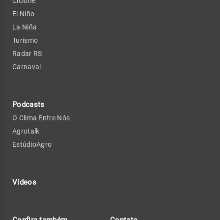
Ciclone
El Niño
La Niña
Turismo
Radar RS
Carnaval
Podcasts
O Clima Entre Nós
Agrotalk
EstúdioAgro
Vídeos
Confira também
Contato