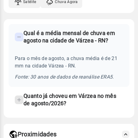
Satélite
Chuva Agora
FAQ
Qual é a média mensal de chuva em
-
agosto na cidade de Várzea - RN?
Perguntas
frequentes
Para o mês de agosto, a chuva média é de 21
sobre
mm na cidade Várzea - RN.
chuva
e
Fonte: 30 anos de dados de reanálise ERA5.
temperatura
Quanto já choveu em Várzea no mês
de agosto/2026?
Proximidades