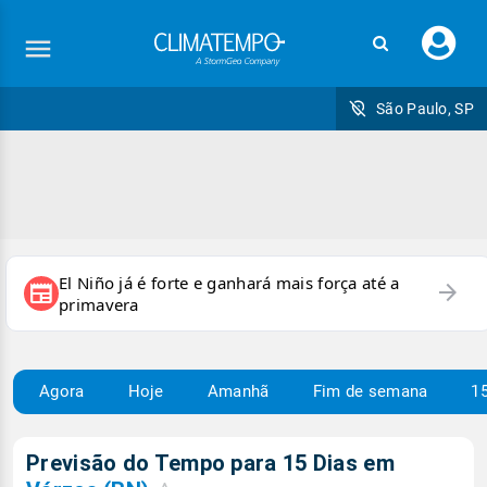
Faç
seu
logi
São Paulo, SP
El Niño já é forte e ganhará mais força até a
arrow_forward
newspaper
primavera
Agora
Hoje
Amanhã
Fim de semana
15
Previsão do Tempo para 15 Dias em