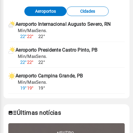
Fonte: dados combinados de estações
Aeroportos
Cidades
meteorológicas e satélite do Centro de Previsão
de Tempo e Estudos Climáticos (CPTEC).
Aeroporto Internacional Augusto Severo, RN
Mín/Max
Sens.
Para obter mais informações sobre os dados
22°
22°
22°
climáticos,
clique aqui.
Aeroporto Presidente Castro Pinto, PB
Mín/Max
Sens.
22°
22°
22°
Aeroporto Campina Grande, PB
Mín/Max
Sens.
19°
19°
19°
Últimas notícias