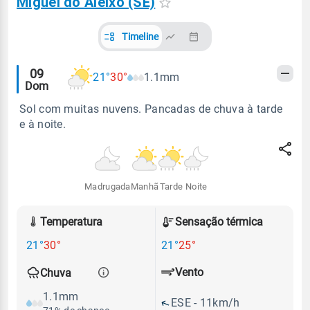
Miguel do Aleixo (SE)
Timeline
Alertas
09
21°
30°
1.1mm
Dom
meteorológicos
Sol com muitas nuvens. Pancadas de chuva à tarde
e à noite.
Madrugada
Manhã
Tarde
Noite
Temperatura
Sensação térmica
21°
30°
21°
25°
Vento
Chuva
1.1mm
ESE - 11km/h