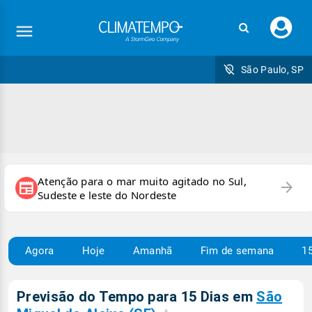
Faç
seu
logi
São Paulo, SP
Atenção para o mar muito agitado no Sul,
arrow_forward
newspaper
Sudeste e leste do Nordeste
Agora
Hoje
Amanhã
Fim de semana
15
Previsão do Tempo para 15 Dias em
São