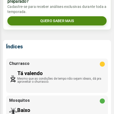
preparado?
Vento
Chuva
Cadastre-se para receber análises exclusivas durante toda a
Sol
Umidade do ar
temporada.
0.4mm
SE - 10km/h
05:42h às 17:26h
49%
98%
54% de chance
QUERO SABER MAIS
Lua
Sol
Umidade do ar
Rajada de vento
Nova
05:42h às 17:26h
51%
96%
SE - 42km/h
Índices
Lua
Rajada de vento
Nova
SE - 36km/h
Churrasco
Tá valendo
Mesmo que as condições de tempo não sejam ideais, dá pra
aproveitar o churrasco.
Mosquitos
Baixo