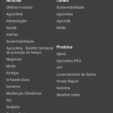
Notícias
Canais
Últimas notícias
Sustentabilidade
Agroclima
Agroclima
Alimentação
Agrotalk
Saúde
Rádio
Alertas
Sustentabilidade
Produtos
Agroclima - Boletim Semanal
de previsão do tempo
SMAC
Negócios
Agroclima PRO
Moda
API
Energia
Levantamento de dados
Infraestrutura
Ocean Report
Governo
Relclima
Mudanças Climáticas
Weather Index
Sul
Sudeste