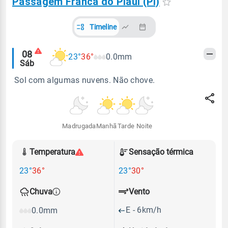
Passagem Franca do Piauí (PI)
Timeline
Alertas
08
23°
36°
0.0mm
Sáb
meteorológicos
Sol com algumas nuvens. Não chove.
Madrugada
Manhã
Tarde
Noite
Temperatura
Sensação térmica
23°
36°
23°
30°
Vento
Chuva
E - 6km/h
0.0mm