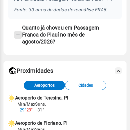
e
temperatura
Fonte: 30 anos de dados de reanálise ERA5.
Quanto já choveu em Passagem
Franca do Piauí no mês de
agosto/2026?
Proximidades
Fonte: dados combinados de estações
Aeroportos
Cidades
meteorológicas e satélite do Centro de Previsão
de Tempo e Estudos Climáticos (CPTEC).
Aeroporto de Teresina, PI
Mín/Max
Sens.
Para obter mais informações sobre os dados
29°
29°
31°
climáticos,
clique aqui.
Aeroporto de Floriano, PI
Mín/Max
Sens.