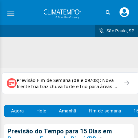
Faç
seu
logi
São Paulo, SP
Previsão Fim de Semana (08 e 09/08): Nova
arrow_forward
newspaper
frente fria traz chuva forte e frio para áreas do
país
Agora
Hoje
Amanhã
Fim de semana
15
Previsão do Tempo para 15 Dias em