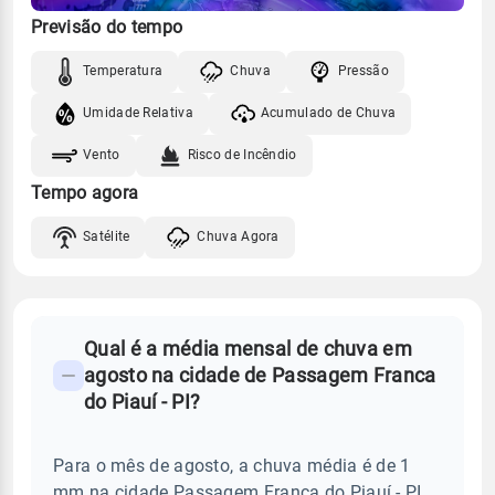
Previsão do tempo
Temperatura
Chuva
Pressão
Umidade Relativa
Acumulado de Chuva
Vento
Risco de Incêndio
Tempo agora
Satélite
Chuva Agora
FAQ
Qual é a média mensal de chuva em
-
agosto na cidade de Passagem Franca
Perguntas
do Piauí - PI?
frequentes
sobre
Para o mês de agosto, a chuva média é de 1
chuva
mm na cidade Passagem Franca do Piauí - PI.