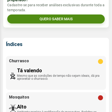
Vento
Chuva
Cadastre-se para receber análises exclusivas durante toda a
Sol
Umidade do ar
temporada.
SE - 10km/h
0.0mm
07:54h às 21:03h
33%
83%
QUERO SABER MAIS
Sol
Umidade do ar
Lua
Rajada de vento
07:54h às 21:03h
29%
81%
Minguante
ESE - 26km/h
Lua
Índices
Rajada de vento
Nova
SE - 18km/h
Churrasco
Tá valendo
Mesmo que as condições de tempo não sejam ideais, dá pra
aproveitar o churrasco.
Mosquitos
Alto
Ambiente propício à proliferação de mosquitos. Redobre os