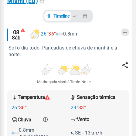
Miami (EU)
Timeline
Alertas
08
26°
36°
0.8mm
Sáb
meteorológicos
Sol o dia todo. Pancadas de chuva de manhã e à
noite.
Madrugada
Manhã
Tarde
Noite
Temperatura
Sensação térmica
26°
36°
29°
33°
Vento
Chuva
0.8mm
SE - 13km/h