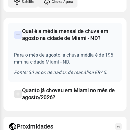
Satélite
Chuva Agora
FAQ
Qual é a média mensal de chuva em
-
agosto na cidade de Miami - ND?
Perguntas
frequentes
Para o mês de agosto, a chuva média é de 195
sobre
mm na cidade Miami - ND.
chuva
e
Fonte: 30 anos de dados de reanálise ERA5.
temperatura
Quanto já choveu em Miami no mês de
agosto/2026?
Proximidades