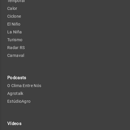
Temporal
Calor
Ciclone
El Niño
La Niña
Turismo
Radar RS
Carnaval
Podcasts
O Clima Entre Nós
Agrotalk
EstúdioAgro
Vídeos