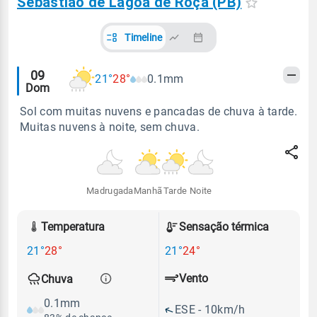
Sebastião de Lagoa de Roça (PB)
Timeline
Alertas
09
21°
28°
0.1mm
Dom
meteorológicos
Sol com muitas nuvens e pancadas de chuva à tarde.
Muitas nuvens à noite, sem chuva.
Madrugada
Manhã
Tarde
Noite
Temperatura
Sensação térmica
21°
28°
21°
24°
Vento
Chuva
0.1mm
ESE - 10km/h