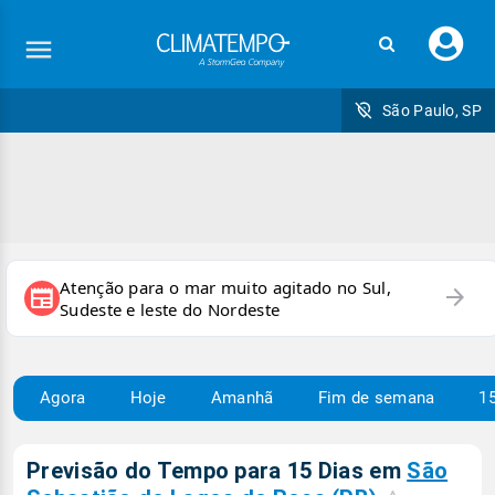
Faç
seu
logi
São Paulo, SP
Atenção para o mar muito agitado no Sul,
arrow_forward
newspaper
Sudeste e leste do Nordeste
Agora
Hoje
Amanhã
Fim de semana
15
Previsão do Tempo para 15 Dias em
São