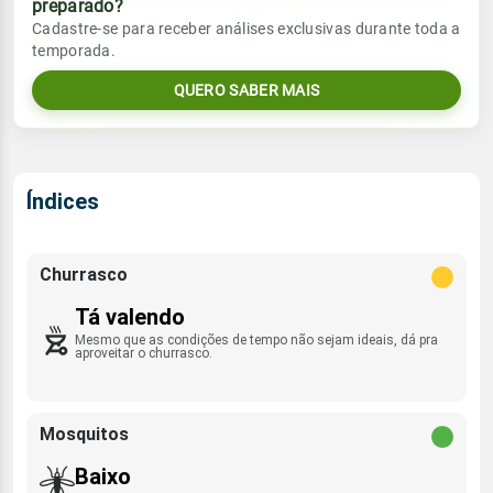
preparado?
Vento
Chuva
Cadastre-se para receber análises exclusivas durante toda a
Sol
Umidade do ar
temporada.
05:32h às 17:24h
SE - 12km/h
0.0mm
54%
93%
QUERO SABER MAIS
Sol
Umidade do ar
Lua
Rajada de vento
05:32h às 17:24h
Nova
55%
93%
SSE - 44km/h
Lua
Índices
Rajada de vento
Nova
SE - 40km/h
Churrasco
Tá valendo
Mesmo que as condições de tempo não sejam ideais, dá pra
aproveitar o churrasco.
Mosquitos
Baixo