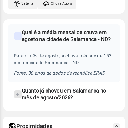
Satélite
Chuva Agora
FAQ
Qual é a média mensal de chuva em
-
agosto na cidade de Salamanca - ND?
Perguntas
frequentes
Para o mês de agosto, a chuva média é de 153
sobre
mm na cidade Salamanca - ND.
chuva
e
Fonte: 30 anos de dados de reanálise ERA5.
temperatura
Quanto já choveu em Salamanca no
mês de agosto/2026?
Proximidades