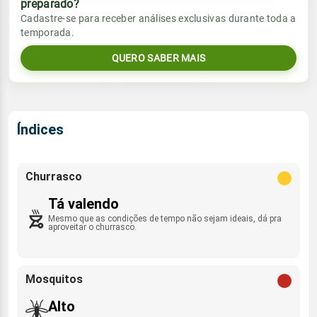
preparado?
Vento
Chuva
Cadastre-se para receber análises exclusivas durante toda a
Sol
Umidade do ar
temporada.
8.8mm
ENE - 5km/h
09:21h às 22:18h
34%
98%
70% de chance
QUERO SABER MAIS
Lua
Sol
Umidade do ar
Rajada de vento
Minguante
09:22h às 22:18h
38%
99%
E - 32km/h
Índices
Lua
Rajada de vento
Minguante
ENE - 25km/h
Churrasco
Tá valendo
Mesmo que as condições de tempo não sejam ideais, dá pra
aproveitar o churrasco.
Mosquitos
Alto