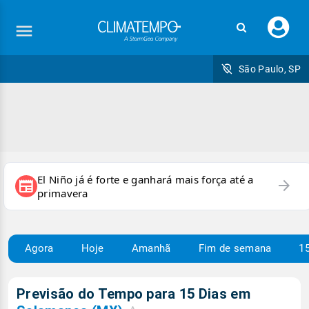
Faç
seu
logi
São Paulo, SP
El Niño já é forte e ganhará mais força até a
arrow_forward
newspaper
primavera
Agora
Hoje
Amanhã
Fim de semana
15
Previsão do Tempo para 15 Dias em