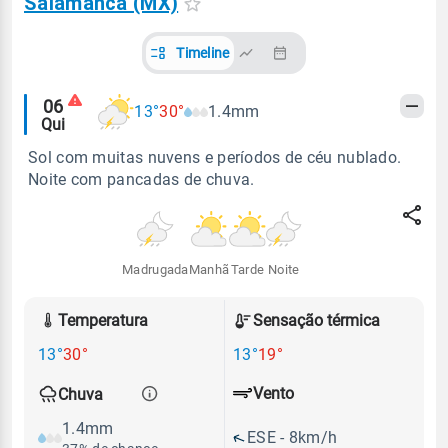
Salamanca (MX)
Timeline
Alertas
06
13°
30°
1.4mm
Qui
meteorológicos
Sol com muitas nuvens e períodos de céu nublado.
Noite com pancadas de chuva.
Madrugada
Manhã
Tarde
Noite
Temperatura
Sensação térmica
13°
30°
13°
19°
Vento
Chuva
1.4mm
ESE - 8km/h