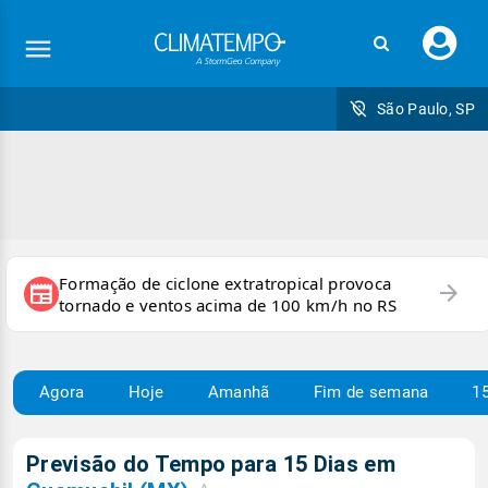
Faç
seu
logi
São Paulo, SP
Formação de ciclone extratropical provoca
arrow_forward
newspaper
tornado e ventos acima de 100 km/h no RS
Agora
Hoje
Amanhã
Fim de semana
15
Previsão do Tempo para 15 Dias em