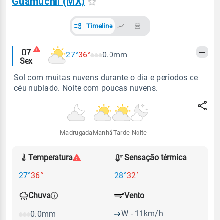
Guamuchil (MX)
Timeline
Alertas
07
27°
36°
0.0mm
Sex
meteorológicos
Sol com muitas nuvens durante o dia e períodos de
céu nublado. Noite com poucas nuvens.
Madrugada
Manhã
Tarde
Noite
Temperatura
Sensação térmica
27°
36°
28°
32°
Vento
Chuva
W - 11km/h
0.0mm