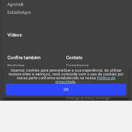
Agrotalk
EstúdioAgro
Vídeos
Confira também
Contato
Participe
Compliance
Usamos cookies para personalizar a sua experiência. Ao utilizar
Tempo no seu site
Anuncie
nossos sites e serviços, você concorda com o uso de cookies por
nossa parte conforme estabelecido na nossa
Política de
Fale conosco
privacidade
.
OK
Política de privacidade
Change privacy settings
FAQ
Termos de uso
API de previsão de tempo