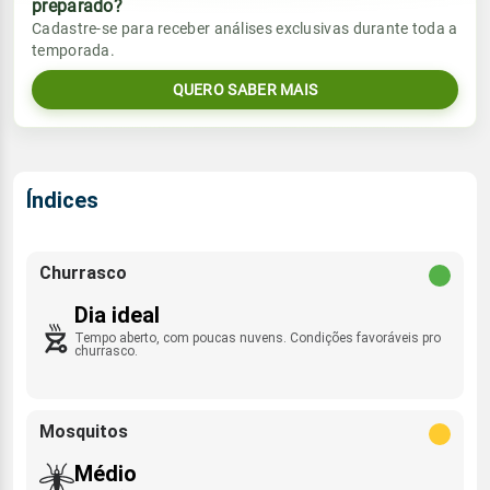
preparado?
Vento
Chuva
Cadastre-se para receber análises exclusivas durante toda a
Sol
Umidade do ar
temporada.
WSW - 11km/h
0.0mm
09:54h às 22:59h
52%
80%
QUERO SABER MAIS
Sol
Umidade do ar
Lua
Rajada de vento
09:54h às 22:58h
43%
74%
Minguante
SW - 17km/h
Lua
Índices
Rajada de vento
Minguante
WSW - 15km/h
Churrasco
Dia ideal
Tempo aberto, com poucas nuvens. Condições favoráveis pro
churrasco.
Mosquitos
Médio