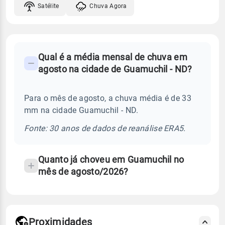
Satélite
Chuva Agora
FAQ
Qual é a média mensal de chuva em
-
agosto na cidade de Guamuchil - ND?
Perguntas
frequentes
Para o mês de agosto, a chuva média é de 33
sobre
mm na cidade Guamuchil - ND.
chuva
e
Fonte: 30 anos de dados de reanálise ERA5.
temperatura
Quanto já choveu em Guamuchil no
mês de agosto/2026?
Proximidades