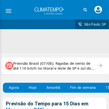
Faç
seu
logi
São Paulo, SP
Previsão Brasil (07/08): Rajadas de vento de
arrow_forward
newspaper
até 110 km/h no litoral e leste de SP e sul do
RJ
Agora
Hoje
Amanhã
Fim de semana
15
Previsão do Tempo para 15 Dias em