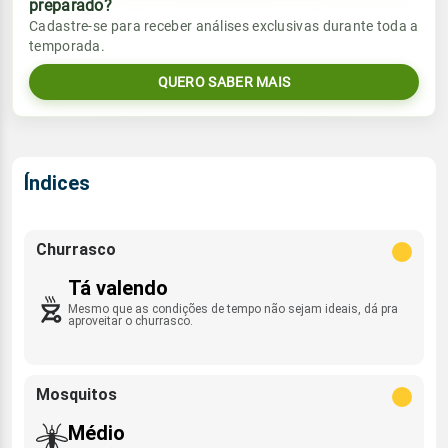
preparado?
Vento
Chuva
Cadastre-se para receber análises exclusivas durante toda a
Sol
Umidade do ar
temporada.
ESE - 12km/h
0.0mm
08:51h às 21:40h
22%
88%
QUERO SABER MAIS
Sol
Umidade do ar
Lua
Rajada de vento
08:51h às 21:40h
22%
85%
Minguante
ESE - 48km/h
Lua
Índices
Rajada de vento
Minguante
ESE - 41km/h
Churrasco
Tá valendo
Mesmo que as condições de tempo não sejam ideais, dá pra
aproveitar o churrasco.
Mosquitos
Médio