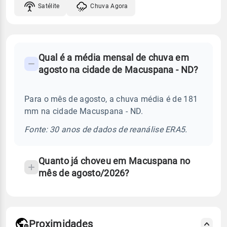
Satélite
Chuva Agora
FAQ
Qual é a média mensal de chuva em
-
agosto na cidade de Macuspana - ND?
Perguntas
frequentes
Para o mês de agosto, a chuva média é de 181
sobre
mm na cidade Macuspana - ND.
chuva
e
Fonte: 30 anos de dados de reanálise ERA5.
temperatura
Quanto já choveu em Macuspana no
mês de agosto/2026?
Proximidades