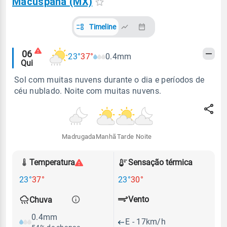
Macuspana (MX)
Timeline
Alertas
06
23°
37°
0.4mm
Qui
meteorológicos
Sol com muitas nuvens durante o dia e períodos de
céu nublado. Noite com muitas nuvens.
Madrugada
Manhã
Tarde
Noite
Temperatura
Sensação térmica
23°
37°
23°
30°
Vento
Chuva
0.4mm
E - 17km/h