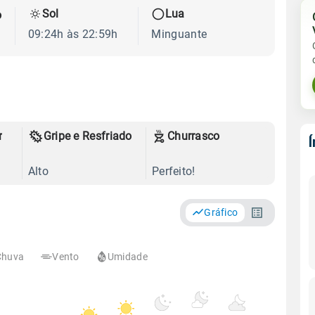
Sol
Lua
o
09:24h às 22:59h
Minguante
r
Gripe e Resfriado
Churrasco
Alto
Perfeito!
Gráfico
Chuva
Vento
Umidade