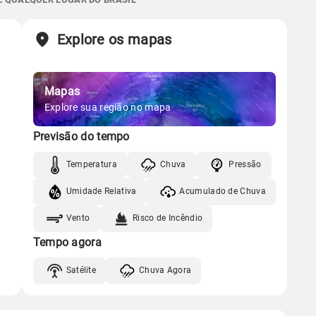
Chuva
Vento
Umidade
Sol
Lua
o
Explore os mapas
Gráfico
09:26h às 22:55h
Minguante
Chuva
Vento
Umidade
Mapas
Gráfico
Explore sua região no mapa
Previsão do tempo
Chuva
Vento
Umidade
Temperatura
Chuva
Pressão
Umidade Relativa
Acumulado de Chuva
Vento
Risco de Incêndio
Tempo agora
Satélite
Chuva Agora