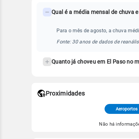
FAQ
Qual é a média mensal de chuva e
-
Perguntas
frequentes
Para o mês de agosto, a chuva médi
sobre
Fonte: 30 anos de dados de reanáli
chuva
e
Quanto já choveu em El Paso no 
temperatura
Proximidades
Fonte: dados combinados de estaçõe
de Tempo e Estudos Climáticos (CP
Aeroportos
Para obter mais informações sobre 
Não há informaçõ