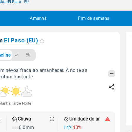
dias
/
El Paso - EU
Amanhã
Fim de semana
em
El Paso (EU)
eline
om névoa fraca ao amanhecer. À noite as
ntam bastante.
Manhã
Tarde
Noite
 térmica
Chuva
Umidade do ar
0.0mm
14%
40%