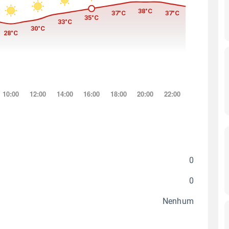
0
0
Nenhum