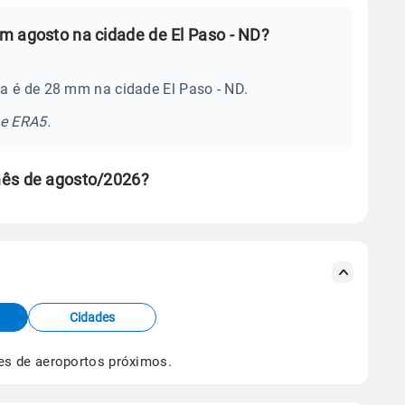
m agosto na cidade de El Paso - ND?
a é de 28 mm na cidade El Paso - ND.
se ERA5.
mês de agosto/2026?
s meteorológicas e satélite do Centro de Previsão
TEC).
Cidades
os dados climáticos,
clique aqui.
es de aeroportos próximos.