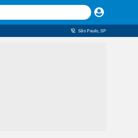
Faça
seu
login
São Paulo, SP