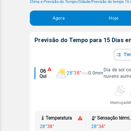
Clima e Previsão do Tempo
/
Cidade
/
Previsão do tempo 15 
Agora
Hoje
Previsão do Tempo para 15 Dias 
Tim
Alertas
Dia de sol c
06
28°
38°
0.0mm
Qui
nuvens aume
meteorológicos
Madrugada
Temperatura
Sensação
28°
38°
28°
34°