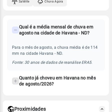
Satélite
Chuva Agora
FAQ
Qual é a média mensal de chuva em
-
agosto na cidade de Havana - ND?
Perguntas
frequentes
Para o mês de agosto, a chuva média é de 114
sobre
mm na cidade Havana - ND.
chuva
e
Fonte: 30 anos de dados de reanálise ERA5.
temperatura
Quanto já choveu em Havana no mês
de agosto/2026?
Proximidades