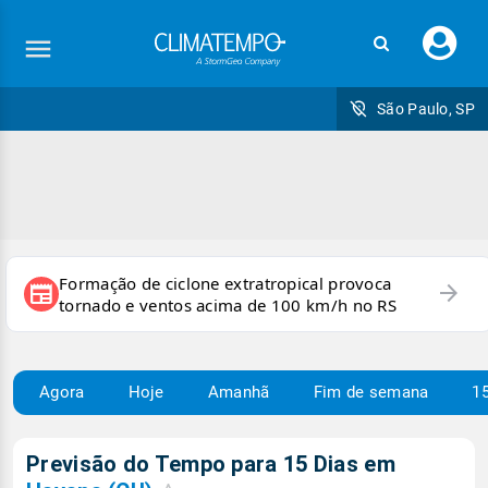
Faç
seu
logi
São Paulo, SP
Formação de ciclone extratropical provoca
arrow_forward
newspaper
tornado e ventos acima de 100 km/h no RS
Agora
Hoje
Amanhã
Fim de semana
15
Previsão do Tempo para 15 Dias em