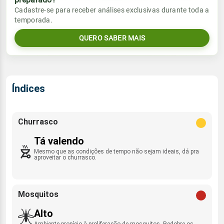
Vento
Chuva
Cadastre-se para receber análises exclusivas durante toda a
Sol
Umidade do ar
temporada.
2.5mm
E - 19km/h
08:03h às 21:06h
43%
90%
40% de chance
QUERO SABER MAIS
Lua
Sol
Umidade do ar
Rajada de vento
Minguante
08:03h às 21:05h
41%
95%
E - 39km/h
Índices
Lua
Rajada de vento
Minguante
E - 42km/h
Churrasco
Tá valendo
Mesmo que as condições de tempo não sejam ideais, dá pra
aproveitar o churrasco.
Mosquitos
Alto
Ambiente propício à proliferação de mosquitos. Redobre os