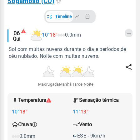
Sogamoso (CO)
Timeline
Alertas
06
10°
18°
0.0mm
Qui
meteorológicos
Sol com muitas nuvens durante o dia e períodos de
céu nublado. Noite com muitas nuvens.
Madrugada
Manhã
Tarde
Noite
Temperatura
Sensação térmica
10°
18°
11°
13°
Vento
Chuva
ESE - 9km/h
0.0mm