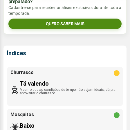
preparado?
Vento
Chuva
Cadastre-se para receber análises exclusivas durante toda a
Sol
Umidade do ar
temporada.
07:47h às 20:07h
ESE - 15km/h
0.0mm
55%
84%
QUERO SABER MAIS
Sol
Umidade do ar
Lua
Rajada de vento
07:47h às 20:07h
Minguante
45%
72%
ESE - 52km/h
Lua
Índices
Rajada de vento
Minguante
ESE - 75km/h
Churrasco
Tá valendo
Mesmo que as condições de tempo não sejam ideais, dá pra
aproveitar o churrasco.
Mosquitos
Baixo