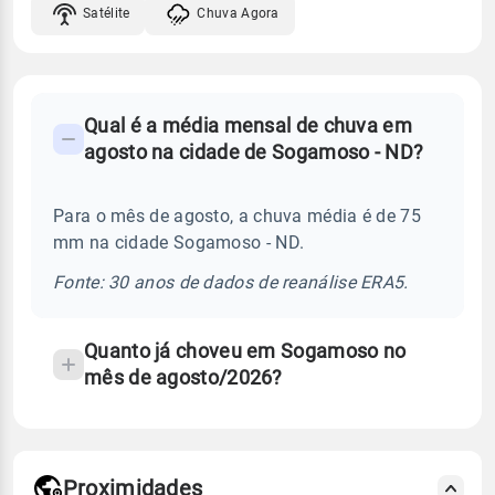
Satélite
Chuva Agora
FAQ
Qual é a média mensal de chuva em
-
agosto na cidade de Sogamoso - ND?
Perguntas
frequentes
Para o mês de agosto, a chuva média é de 75
sobre
mm na cidade Sogamoso - ND.
chuva
e
Fonte: 30 anos de dados de reanálise ERA5.
temperatura
Quanto já choveu em Sogamoso no
mês de agosto/2026?
Proximidades