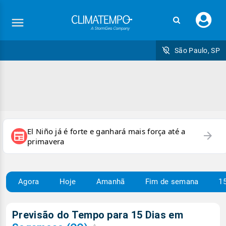
Faç
seu
logi
São Paulo, SP
El Niño já é forte e ganhará mais força até a
arrow_forward
newspaper
primavera
Agora
Hoje
Amanhã
Fim de semana
15
Previsão do Tempo para 15 Dias em